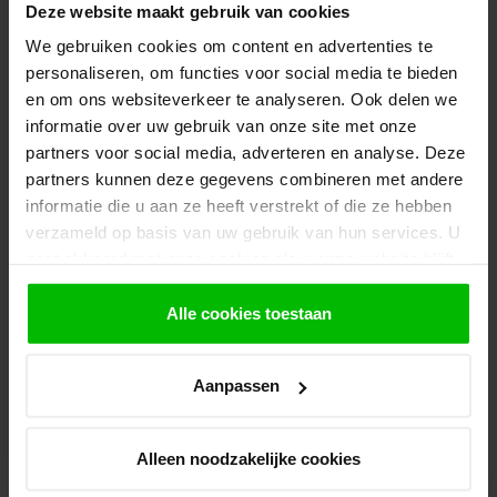
1.
Voeg alle gewenste producten toe in de
Deze website maakt gebruik van cookies
winkelwagen.
We gebruiken cookies om content en advertenties te
2.
Ga naar de “Mijn Winkelwagen” pagina.
personaliseren, om functies voor social media te bieden
en om ons websiteverkeer te analyseren. Ook delen we
3.
Rond de bestelling af waarbij je kiest voor
informatie over uw gebruik van onze site met onze
afhalen in de winkel. Vermeld in het
partners voor social media, adverteren en analyse. Deze
opmerkingen veld de gewenste afhaaldatum.
partners kunnen deze gegevens combineren met andere
Let op!
informatie die u aan ze heeft verstrekt of die ze hebben
Je krijgt van ons bericht wanneer jouw
verzameld op basis van uw gebruik van hun services. U
bestelling gereed staat om af te halen. Wij
gaat akkoord met onze cookies als u onze website blijft
leggen bestellingen klaar en bestellen
gebruiken.
eventueel artikelen die niet voorradig zijn bij
Alle cookies toestaan
onze leverancier. Dit doen wij alleen wanneer
uw bestelling vooraf per iDeal voldaan is.
Aanpassen
Recent bekeken
Alleen noodzakelijke cookies
ZWART GEIMPREGNEERD