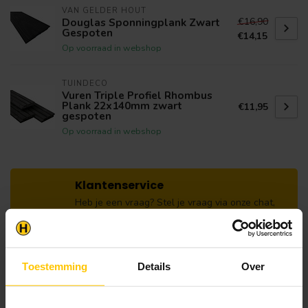
VAN GELDER HOUT
€16,90
Douglas Sponningplank Zwart
Gespoten
€14,15
Op voorraad in webshop
TUINDECO
Vuren Triple Profiel Rhombus
Plank 22x140mm zwart
€11,95
gespoten
Op voorraad in webshop
Klantenservice
Heb je een vraag? Stel je vraag via onze chat,
bekijk onze
veelgestelde vragen
of neem
contact op met de
klantenservice
. Wij helpen u
graag verder met het samenstellen van uw
bestelling.
Toestemming
Details
Over
Afhalen en zeker weten dan uw
producten aanwezig zijn?: