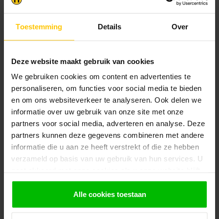
Klantenservice
Heb je een vraag? Stel je vraag via onze chat,
Toestemming
Details
Over
bekijk onze
veelgestelde vragen
of neem
contact op met de
klantenservice
. Wij helpen u
graag verder met het samenstellen van uw
bestelling.
Deze website maakt gebruik van cookies
We gebruiken cookies om content en advertenties te
Afhalen en zeker weten dan uw
producten aanwezig zijn?:
personaliseren, om functies voor social media te bieden
1.
Voeg alle gewenste producten toe in de
en om ons websiteverkeer te analyseren. Ook delen we
winkelwagen.
informatie over uw gebruik van onze site met onze
partners voor social media, adverteren en analyse. Deze
2.
Ga naar de “Mijn Winkelwagen” pagina.
partners kunnen deze gegevens combineren met andere
3.
Rond de bestelling af waarbij je kiest voor
informatie die u aan ze heeft verstrekt of die ze hebben
afhalen in de winkel. Vermeld in het
verzameld op basis van uw gebruik van hun services. U
opmerkingen veld de gewenste afhaaldatum.
gaat akkoord met onze cookies als u onze website blijft
gebruiken.
Let op!
Je krijgt van ons bericht wanneer jouw
Alle cookies toestaan
bestelling gereed staat om af te halen. Wij
leggen bestellingen klaar en bestellen