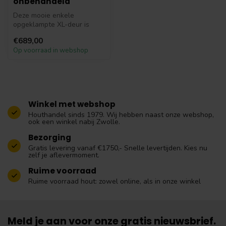
onbehandeld
Deze mooie enkele
opgeklampte XL-deur is
gemaakt van onbehandeld
€689,00
Douglas hout. P...
Op voorraad in webshop
Winkel met webshop
Houthandel sinds 1979. Wij hebben naast onze webshop,
ook een winkel nabij Zwolle.
Bezorging
Gratis levering vanaf €1750,- Snelle levertijden. Kies nu
zelf je aflevermoment.
Ruime voorraad
Ruime voorraad hout: zowel online, als in onze winkel
Meld je aan voor onze gratis nieuwsbrief.