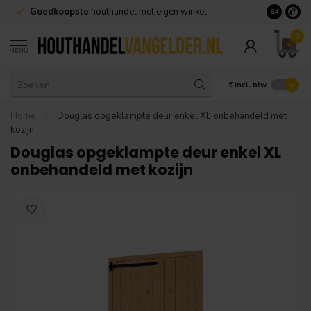
Goedkoopste
houthandel met eigen winkel
Geen minim
8.4
0
MENU
€
Incl. btw
Home
/
Douglas opgeklampte deur enkel XL onbehandeld met
kozijn
Douglas opgeklampte deur enkel XL
onbehandeld met kozijn