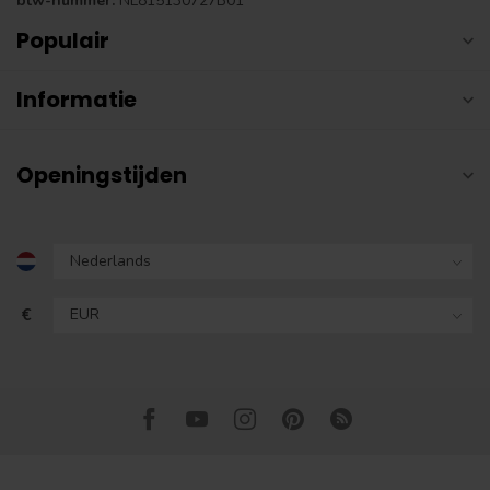
btw-nummer:
NL815130727B01
Populair
Informatie
Openingstijden
€