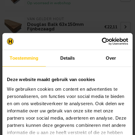
Op voorraad in webshop
VAN GELDER HOUT
Douglas Balk 63x150mm
€22,11
Fijnbezaagd
Op voorraad in webshop
Douglas schoor 110x110 mm
€14,20
Geschaafd
Toestemming
Details
Over
€12,50
Op voorraad in webshop
Deze website maakt gebruik van cookies
Klantenservice
We gebruiken cookies om content en advertenties te
Heb je een vraag? Stel je vraag via onze chat,
personaliseren, om functies voor social media te bieden
bekijk onze
veelgestelde vragen
of neem
en om ons websiteverkeer te analyseren. Ook delen we
contact op met de
klantenservice
. Wij helpen u
informatie over uw gebruik van onze site met onze
graag verder met het samenstellen van uw
partners voor social media, adverteren en analyse. Deze
bestelling.
partners kunnen deze gegevens combineren met andere
Afhalen en zeker weten dan uw
informatie die u aan ze heeft verstrekt of die ze hebben