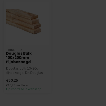
TUINDECO
Douglas Balk
100x200mm
Fijnbezaagd
Douglas balk 10x20cm
fijnbezaagd. Dit Douglas
hout is vers gezaagd,
€50,25
kernvrij, on...
€16,75 per Meter
Op voorraad in webshop