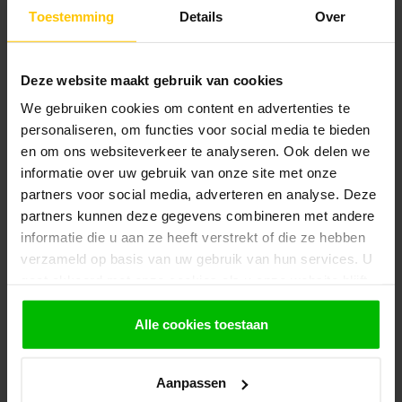
Klantenservice
Toestemming
Details
Over
Heb je een vraag? Stel je vraag via onze chat,
bekijk onze
veelgestelde vragen
of neem
contact op met de
klantenservice
. Wij helpen u
Deze website maakt gebruik van cookies
graag verder met het samenstellen van uw
bestelling.
We gebruiken cookies om content en advertenties te
personaliseren, om functies voor social media te bieden
Afhalen en zeker weten dan uw
en om ons websiteverkeer te analyseren. Ook delen we
producten aanwezig zijn?:
1.
Voeg alle gewenste producten toe in de
informatie over uw gebruik van onze site met onze
winkelwagen.
partners voor social media, adverteren en analyse. Deze
partners kunnen deze gegevens combineren met andere
2.
Ga naar de “Mijn Winkelwagen” pagina.
informatie die u aan ze heeft verstrekt of die ze hebben
3.
Rond de bestelling af waarbij je kiest voor
verzameld op basis van uw gebruik van hun services. U
afhalen in de winkel. Vermeld in het
gaat akkoord met onze cookies als u onze website blijft
opmerkingen veld de gewenste afhaaldatum.
gebruiken.
Alle cookies toestaan
Let op!
Je krijgt van ons bericht wanneer jouw
bestelling gereed staat om af te halen. Wij
Aanpassen
leggen bestellingen klaar en bestellen