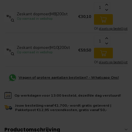
Zeskant dopmoer|M8|200st
€30,10
Op voorraad in webshop
Of
plaats op bestellijst
Zeskant dopmoer|M10|200st
€59,50
Op voorraad in webshop
Of
plaats op bestellijst
Vragen of grotere aantallen bestellen? - Whatsapp Ons!
Op werkdagen voor 13:00 besteld, dezelfde dag verstuurd!
Jouw bestelling vanaf €1.700,- wordt gratis geleverd |
Pakketpost €12,95 verzendkosten, gratis vanaf 50,-
Productomschrijving