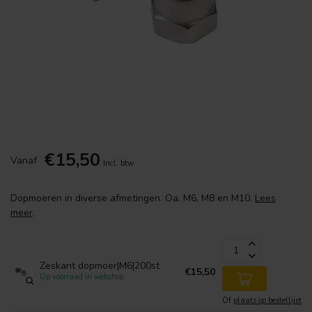
€15,50
Vanaf
Incl. btw
Dopmoeren in diverse afmetingen. Oa. M6, M8 en M10.
Lees
meer
.
Zeskant dopmoer|M6|200st
€15,50
Op voorraad in webshop
Of
plaats op bestellijst