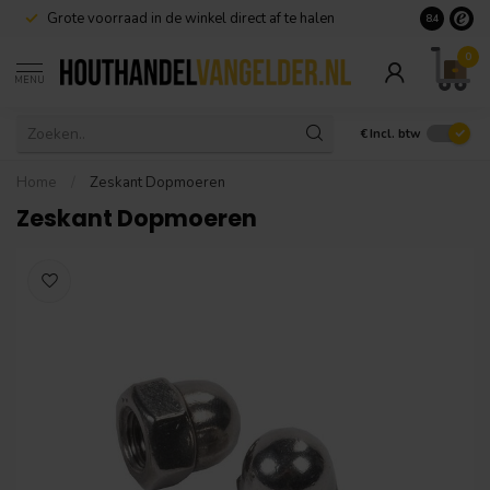
Grote voorraad in de winkel direct af te halen
8.4
0
MENU
€
Incl. btw
Home
/
Zeskant Dopmoeren
Zeskant Dopmoeren