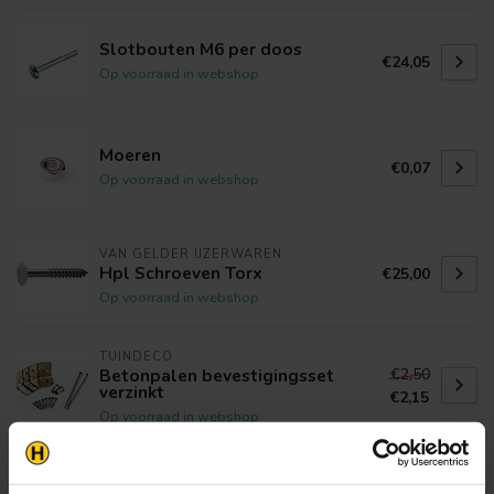
Slotbouten M6 per doos
€24,05
Op voorraad in webshop
Moeren
€0,07
Op voorraad in webshop
VAN GELDER IJZERWAREN
Hpl Schroeven Torx
€25,00
Op voorraad in webshop
TUINDECO
€2,50
Betonpalen bevestigingsset
verzinkt
€2,15
Op voorraad in webshop