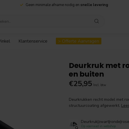
Geen minimale afname nodig en
snelle levering
inkel
Klantenservice
> Offerte Aanvragen
Deurkruk met ro
en buiten
€25,95
Incl. btw
Deurkrukken recht model met ron
structuurcoating afgewerkt.
Lee
Deurkruk|zwart|ronde|rose
Op voorraad in webshop