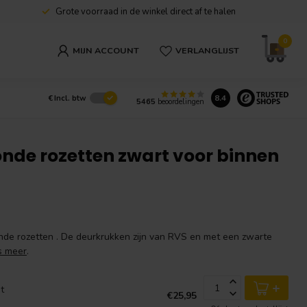
Grote voorraad in de winkel direct af te halen
0
MIJN ACCOUNT
VERLANGLIJST
8.4
€
Incl. btw
5465
beoordelingen
nde rozetten zwart voor binnen
de rozetten . De deurkrukken zijn van RVS en met een zwarte
s meer
.
+
t
€25,95