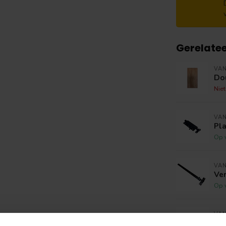
Gerelate
VA
Dou
Nie
VAN
Pl
Op 
VAN
Ve
Op 
VAN
Ove