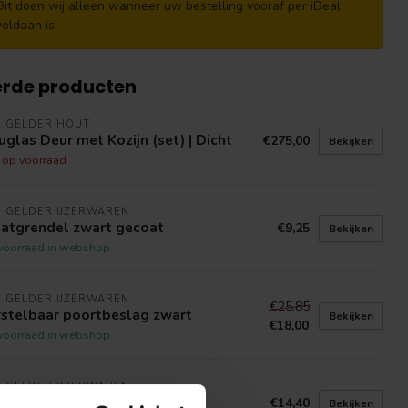
Dit doen wij alleen wanneer uw bestelling vooraf per iDeal
voldaan is.
erde producten
N GELDER HOUT
glas Deur met Kozijn (set) | Dicht
€275,00
Bekijken
t op voorraad
 GELDER IJZERWAREN
aatgrendel zwart gecoat
€9,25
Bekijken
voorraad in webshop
 GELDER IJZERWAREN
€25,85
rstelbaar poortbeslag zwart
Bekijken
€18,00
voorraad in webshop
 GELDER IJZERWAREN
rslaggrendel diverse kleuren
€14,40
Bekijken