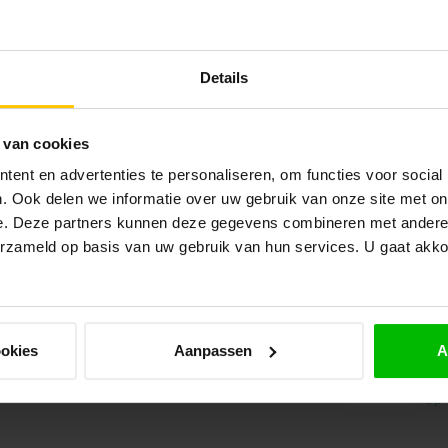
Op 
VAN
Details
Deu
Op 
 van cookies
VAN
ent en advertenties te personaliseren, om functies voor social
Deu
. Ook delen we informatie over uw gebruik van onze site met on
Op 
e. Deze partners kunnen deze gegevens combineren met andere i
erzameld op basis van uw gebruik van hun services. U gaat akk
VAN
De
Op 
ookies
Aanpassen
A
VAN
Deu
Op 