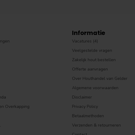
Informatie
ingen
Vacatures (4)
Veelgestelde vragen
Zakelijk hout bestellen
Offerte aanvragen
Over Houthandel van Gelder
Algemene voorwaarden
nda
Disclaimer
en Overkapping
Privacy Policy
Betaalmethoden
l
Verzenden & retourneren
Contact