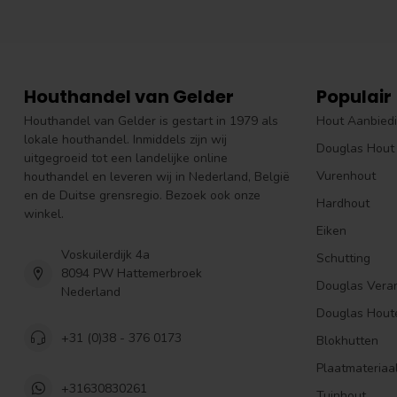
Houthandel van Gelder
Populair
Houthandel van Gelder is gestart in 1979 als
Hout Aanbied
lokale houthandel. Inmiddels zijn wij
Douglas Hout
uitgegroeid tot een landelijke online
Vurenhout
houthandel en leveren wij in Nederland, België
en de Duitse grensregio. Bezoek ook onze
Hardhout
winkel.
Eiken
Voskuilerdijk 4a
Schutting
8094 PW Hattemerbroek
Douglas Vera
Nederland
Douglas Hout
+31 (0)38 - 376 0173
Blokhutten
Plaatmateriaa
+31630830261
Tuinhout