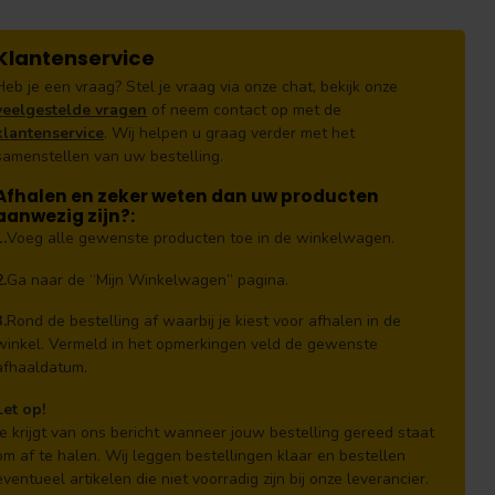
Klantenservice
Heb je een vraag? Stel je vraag via onze chat, bekijk onze
veelgestelde vragen
of neem contact op met de
klantenservice
. Wij helpen u graag verder met het
samenstellen van uw bestelling.
Afhalen en zeker weten dan uw producten
aanwezig zijn?:
1.
Voeg alle gewenste producten toe in de winkelwagen.
2.
Ga naar de “Mijn Winkelwagen” pagina.
3.
Rond de bestelling af waarbij je kiest voor afhalen in de
winkel. Vermeld in het opmerkingen veld de gewenste
afhaaldatum.
Let op!
Je krijgt van ons bericht wanneer jouw bestelling gereed staat
om af te halen. Wij leggen bestellingen klaar en bestellen
eventueel artikelen die niet voorradig zijn bij onze leverancier.