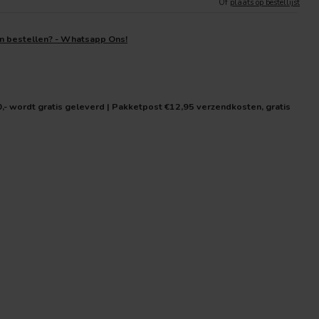
Of
plaats op bestellijst
en bestellen? - Whatsapp Ons!
0,- wordt gratis geleverd | Pakketpost €12,95 verzendkosten, gratis