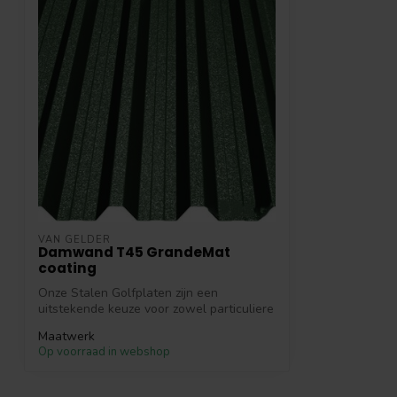
VAN GELDER
Damwand T45 GrandeMat
coating
Onze Stalen Golfplaten zijn een
uitstekende keuze voor zowel particuliere
als co...
Maatwerk
Op voorraad in webshop