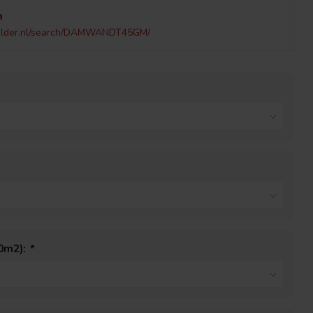
h
elder.nl/search/DAMWANDT45GM/
40m2):
*