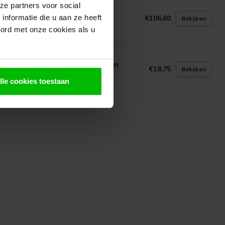
ze partners voor social
N GELDER HOUT
d Cedar Boeideel 5850mm
nformatie die u aan ze heeft
€106,60
Bekijken
voorraad in webshop
oord met onze cookies als u
N GELDER HOUT
en Halfhouts vellingdeel | Eiken
€18,75
Bekijken
kbeschot
lle cookies toestaan
voorraad in webshop