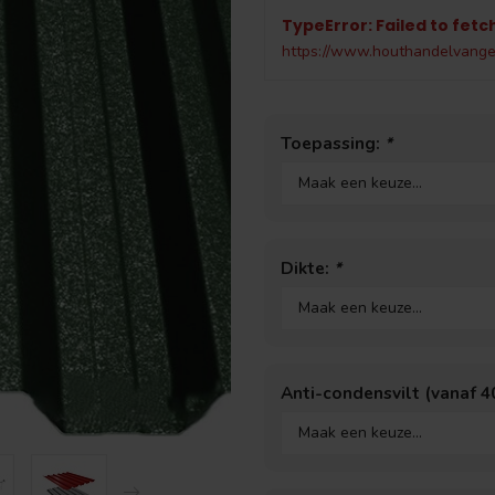
TypeError: Failed to fetc
https://www.houthandelvang
Toepassing:
*
Dikte:
*
Anti-condensvilt (vanaf 