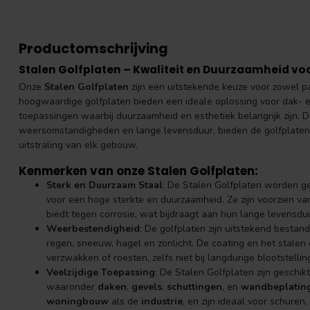
Productomschrijving
Stalen Golfplaten – Kwaliteit en Duurzaamheid vo
Onze
Stalen Golfplaten
zijn een uitstekende keuze voor zowel p
hoogwaardige golfplaten bieden een ideale oplossing voor dak- 
toepassingen waarbij duurzaamheid en esthetiek belangrijk zijn.
weersomstandigheden en lange levensduur, bieden de golfplaten
uitstraling van elk gebouw.
Kenmerken van onze Stalen Golfplaten:
Sterk en Duurzaam Staal
: De Stalen Golfplaten worden ge
voor een hoge sterkte en duurzaamheid. Ze zijn voorzien v
biedt tegen corrosie, wat bijdraagt aan hun lange levensdu
Weerbestendigheid
: De golfplaten zijn uitstekend besta
regen, sneeuw, hagel en zonlicht. De coating en het stalen 
verzwakken of roesten, zelfs niet bij langdurige blootstel
Veelzijdige Toepassing
: De Stalen Golfplaten zijn geschi
waaronder
daken
,
gevels
,
schuttingen
, en
wandbeplatin
woningbouw
als de
industrie
, en zijn ideaal voor schure