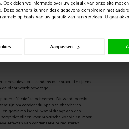
ersomstandigheden.
. Ook delen we informatie over uw gebruik van onze site met on
VA
 installeren zijn.
Re
e. Deze partners kunnen deze gegevens combineren met andere i
.
Op 
erzameld op basis van uw gebruik van hun services. U gaat akk
oudt met duurzaamheid en gerecycled materiaal.
VA
Eik
da
uwen.
ookies
Aanpassen
A
Op 
ndustriële panden.
landbouwtoepassingen.
escherming nodig hebben tegen de elementen.
en innovatieve anti-condens membraan die tijdens
len plaat wordt bevestigd.
aten effectief te beheersen. Dit wordt bereikt
staat zijn om condensdruppels te absorberen.
allen geminimaliseerd, wat bijdraagt aan een
zorgt niet alleen voor praktische voordelen, maar
eve effecten van condensatie te reduceren.