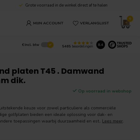
Grote voorraad in de winkel direct af te halen
0
MIJN ACCOUNT
VERLANGLIJST
8.4
€
Incl. btw
5465
beoordelingen
nd platen T45 . Damwand
m dik.
Op voorraad in webshop
uitstekende keuze voor zowel particuliere als commerciële
ge golfplaten bieden een ideale oplossing voor dak- en
andere toepassingen waarbij duurzaamheid en est..
Lees meer
.