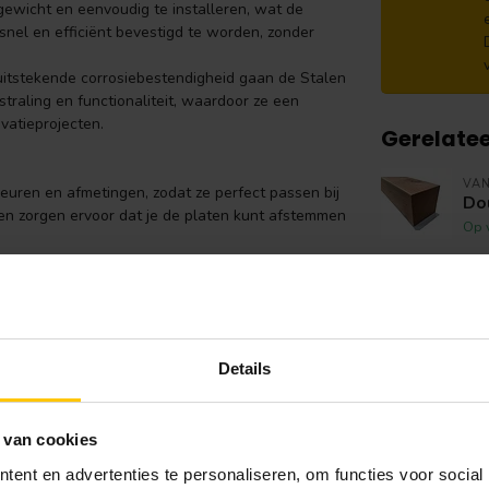
n gewicht en eenvoudig te installeren, wat de
snel en efficiënt bevestigd te worden, zonder
 uitstekende corrosiebestendigheid gaan de Stalen
traling en functionaliteit, waardoor ze een
vatieprojecten.
Gerelate
VA
leuren en afmetingen, zodat ze perfect passen bij
Do
en zorgen ervoor dat je de platen kunt afstemmen
Op 
VA
Ba
e behoeften van jouw project.
Ha
 zoals
groen
,
grijs
, en
rood
. Er zijn ook opties
Op 
Details
, Ral 8017, Ral 8019, Ral 9005)
VA
Ei
 van cookies
Op 
ent en advertenties te personaliseren, om functies voor social