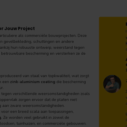
or Jouw Project
articuliere als commerciële bouwprojecten. Deze
en gevelbekleding, schuttingen en andere
 Dankzij hun robuuste ontwerp, weerstand tegen
 betrouwbare bescherming en versterken ze de
produceerd van staal van topkwaliteit, wat zorgt
an een
zink-aluminium coating
die bescherming
ur.
nd tegen verschillende weersomstandigheden zoals
oppervlak zorgen ervoor dat de platen niet
ling aan zware weersomstandigheden.
kt voor een breed scala aan toepassingen,
g
. Ze worden veel gebruikt in zowel de
n, loodsen, tuinhuizen, en commerciële gebouwen.