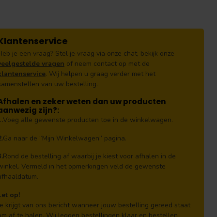
Klantenservice
Heb je een vraag? Stel je vraag via onze chat, bekijk onze
veelgestelde vragen
of neem contact op met de
klantenservice
. Wij helpen u graag verder met het
samenstellen van uw bestelling.
Afhalen en zeker weten dan uw producten
aanwezig zijn?:
1.
Voeg alle gewenste producten toe in de winkelwagen.
2.
Ga naar de “Mijn Winkelwagen” pagina.
3.
Rond de bestelling af waarbij je kiest voor afhalen in de
winkel. Vermeld in het opmerkingen veld de gewenste
afhaaldatum.
Let op!
Je krijgt van ons bericht wanneer jouw bestelling gereed staat
om af te halen. Wij leggen bestellingen klaar en bestellen