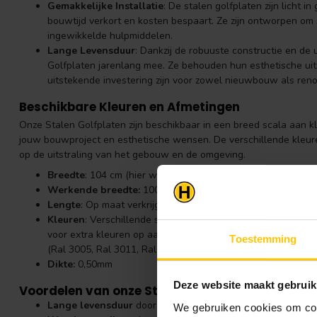
Gemakkelijke Installatie
: De stalen golfplaten zijn licht i
bouwtijd verkort en kosten bespaart. Ze zijn ontworpen om 
ingewikkelde hulpmiddelen.
Lange Levensduur
: Dankzij de robuuste constructie en de
Golfplaten jarenlang mee. Ze behouden hun esthetische uits
uitstekende investering zijn voor zowel nieuwbouw als reno
Beschikbare Kleuren en Afmetingen
Onze Stalen Golfplaten zijn beschikbaar in een breed scala aan k
jouw bouwproject en esthetische wensen. De verschillende kleur
op de uitstraling van het gebouw en de omgeving.
Breedte
: 104 cm (hier wordt de prijs op berekend)
Werkende breedte:
100 cm
Lengte
: Op maat verkrijgbaar, afhankelijk van de specifiek
Kleuren
: Verschillende standaard kleuren zijn beschikbaar,
voor extra kleuren op aanvraag.
Toestemming
(Ral 3005, Ral 3011, Ral 6005, Ral 7011, Ral 7024, Ral 8004
Dikte:
0,50mm
Deze website maakt gebruik
Voordelen van onze Stalen Golfplaten:
Lange levensduur
door de hoogwaardige coating.
We gebruiken cookies om cont