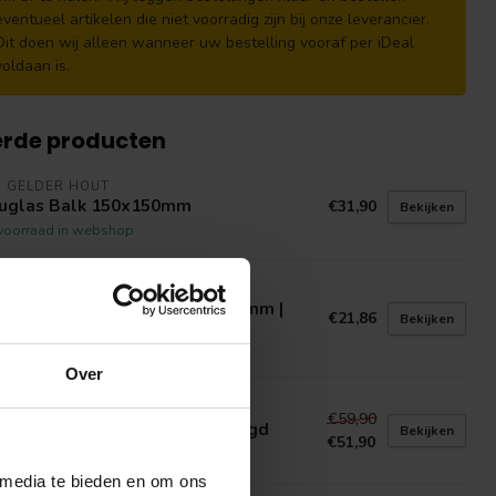
eventueel artikelen die niet voorradig zijn bij onze leverancier.
Dit doen wij alleen wanneer uw bestelling vooraf per iDeal
voldaan is.
erde producten
N GELDER HOUT
uglas Balk 150x150mm
€31,90
Bekijken
voorraad in webshop
N GELDER HOUT
nkirai Vlonderplanken 21x145mm |
€21,86
Bekijken
rdhouten Vlonderplank
voorraad in webshop
Over
N GELDER HOUT
€59,90
ken Balk 150x150mm Fijnbezaagd
Bekijken
€51,90
voorraad in webshop
 media te bieden en om ons