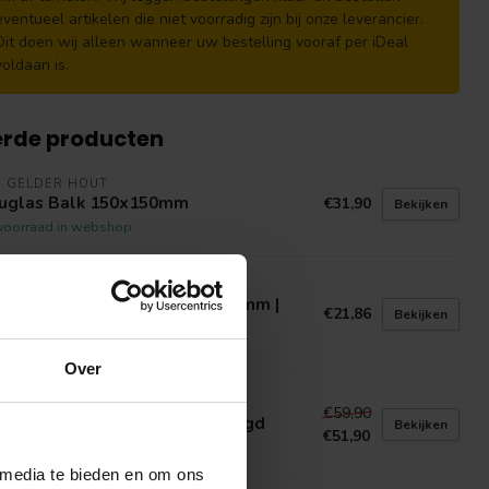
eventueel artikelen die niet voorradig zijn bij onze leverancier.
Dit doen wij alleen wanneer uw bestelling vooraf per iDeal
voldaan is.
erde producten
N GELDER HOUT
uglas Balk 150x150mm
€31,90
Bekijken
voorraad in webshop
N GELDER HOUT
nkirai Vlonderplanken 21x145mm |
€21,86
Bekijken
rdhouten Vlonderplank
voorraad in webshop
Over
N GELDER HOUT
€59,90
ken Balk 150x150mm Fijnbezaagd
Bekijken
€51,90
voorraad in webshop
 media te bieden en om ons