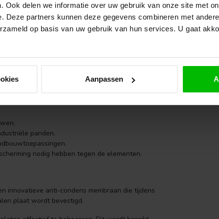
. Ook delen we informatie over uw gebruik van onze site met on
VA
Re
e. Deze partners kunnen deze gegevens combineren met andere i
Op 
erzameld op basis van uw gebruik van hun services. U gaat akk
ersomstandigheden.
VA
Eik
 installeren zijn.
da
.
ookies
Aanpassen
A
Op 
oudt met duurzaamheid en gerecycled materiaal.
uwen.
ndustriële panden.
landbouwtoepassingen.
escherming nodig hebben tegen de elementen.
en innovatieve anti-condens membraan die tijdens
len plaat wordt bevestigd.