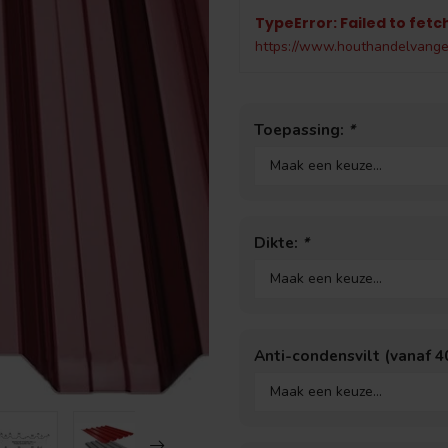
TypeError: Failed to fetc
https://www.houthandelvang
Toepassing:
*
Dikte:
*
Anti-condensvilt (vanaf 