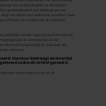
aten effectief te beheersen. Dit wordt bereikt
staat zijn om condensdruppels te absorberen.
allen geminimaliseerd, wat bijdraagt aan een
zorgt niet alleen voor praktische voordelen, maar
eve effecten van condensatie te reduceren.
alen golfplaten worden geproduceerd met behulp
t bijdraagt aan de vermindering van de
ren die zowel hoogwaardig als duurzaam zijn,
urige oplossing.
erd. Hierdoor bedraagt de levertijd
eleverd zodra dit artikel gereed is
em dan even contact met ons op om de