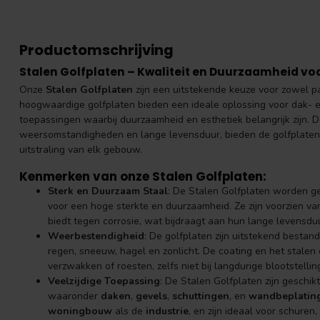
Productomschrijving
Stalen Golfplaten – Kwaliteit en Duurzaamheid vo
Onze
Stalen Golfplaten
zijn een uitstekende keuze voor zowel p
hoogwaardige golfplaten bieden een ideale oplossing voor dak- 
toepassingen waarbij duurzaamheid en esthetiek belangrijk zijn.
weersomstandigheden en lange levensduur, bieden de golfplaten
uitstraling van elk gebouw.
Kenmerken van onze Stalen Golfplaten:
Sterk en Duurzaam Staal
: De Stalen Golfplaten worden ge
voor een hoge sterkte en duurzaamheid. Ze zijn voorzien v
biedt tegen corrosie, wat bijdraagt aan hun lange levensdu
Weerbestendigheid
: De golfplaten zijn uitstekend besta
regen, sneeuw, hagel en zonlicht. De coating en het stalen 
verzwakken of roesten, zelfs niet bij langdurige blootstel
Veelzijdige Toepassing
: De Stalen Golfplaten zijn geschi
waaronder
daken
,
gevels
,
schuttingen
, en
wandbeplatin
woningbouw
als de
industrie
, en zijn ideaal voor schure