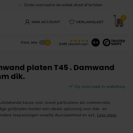
Grote voorraad in de winkel direct af te halen
0
MIJN ACCOUNT
VERLANGLIJST
8.4
€
Incl. btw
5465
beoordelingen
mwand platen T45 . Damwand
mm dik.
Op voorraad in webshop
uitstekende keuze voor zowel particuliere als commerciële
ge golfplaten bieden een ideale oplossing voor dak- en
andere toepassingen waarbij duurzaamheid en est..
Lees meer
.