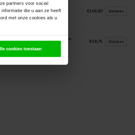
ze partners voor social
N GELDER HOUT
d Cedar Boeideel 5850mm
nformatie die u aan ze heeft
€106,60
Bekijken
voorraad in webshop
oord met onze cookies als u
N GELDER HOUT
en Halfhouts vellingdeel | Eiken
€18,75
Bekijken
kbeschot
lle cookies toestaan
voorraad in webshop