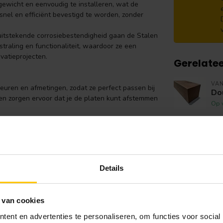
n gewicht en eenvoudig te installeren, wat de
snel en efficiënt bevestigd te worden, zonder
 uitstekende corrosiebestendigheid gaan de Stalen
traling en functionaliteit, waardoor ze een
vatieprojecten.
Gerelate
VA
leuren en afmetingen, zodat ze perfect passen bij
Do
en zorgen ervoor dat je de platen kunt afstemmen
Op 
VA
Ba
e behoeften van jouw project.
Ha
 zoals
blauw
,
groen
,
grijs
, en
rood
. Er zijn ook
Op 
Details
, Ral 7016, Ral 7024, Ral 8003, Ral 8004, Ral
VA
Ei
 van cookies
Op 
ent en advertenties te personaliseren, om functies voor social