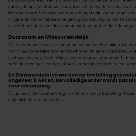
De Dripstop-membraan is ontworpen om condensatie op metalen pl
dankzij de unieke structuur van verweven polyestervezels, die in 
Hierdoor wordt het risico van waterdruppels die van de plaat afv
drogere en comfortabelere omgeving. De toevoeging van Dripstop 
verlengt ook de levensduur van de metalen platen door de negati
Duurzaam en Milieuvriendelijk
Wij hechten veel waarde aan duurzaamheid en het milieu. De st
van milieuvriendelijke productiemethoden en gerecycled staal, wa
ecologische voetafdruk. Wij streven ernaar om producten te leve
zodat klanten met een gerust hart kunnen investeren in een langd
De Damwandplaten worden op bestelling geproduce
ongeveer 6 weken. De volledige order wordt pas uitg
voor verzending.
Wil je liever een deellevering van de rest van je bestelling? Ne
mogelijkheden te bespreken.