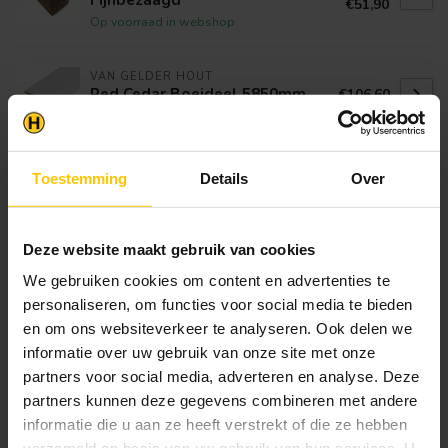
€51,90
Op voorraad in webshop
VAN GELDER HOUT
Red Cedar Boeideel 5850mm
€106,60
Op voorraad in webshop
VAN GELDER HOUT
Toestemming
Details
Over
Eiken Halfhouts vellingdeel |
€18,75
Eiken dakbeschot
Op voorraad in webshop
Deze website maakt gebruik van cookies
We gebruiken cookies om content en advertenties te
Klantenservice
personaliseren, om functies voor social media te bieden
Heb je een vraag? Stel je vraag via onze chat,
en om ons websiteverkeer te analyseren. Ook delen we
bekijk onze
veelgestelde vragen
of neem
informatie over uw gebruik van onze site met onze
contact op met de
klantenservice
. Wij helpen u
partners voor social media, adverteren en analyse. Deze
graag verder met het samenstellen van uw
partners kunnen deze gegevens combineren met andere
bestelling.
informatie die u aan ze heeft verstrekt of die ze hebben
Afhalen en zeker weten dan uw