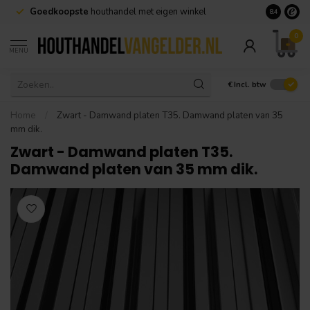
Goedkoopste
houthandel met eigen winkel
Geen minim
8.4
0
MENU
€
Incl. btw
Home
/
Zwart - Damwand platen T35. Damwand platen van 35
mm dik.
Zwart - Damwand platen T35.
Damwand platen van 35 mm dik.