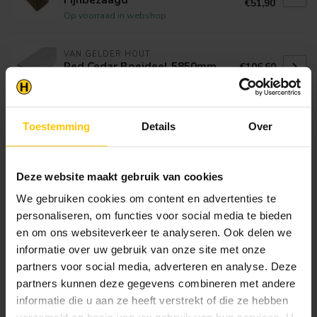
€51,90
Op voorraad in webshop
VAN GELDER HOUT
Red Cedar Boeideel 5850mm
€106,60
Op voorraad in webshop
VAN GELDER HOUT
Toestemming
Details
Over
Eiken Halfhouts vellingdeel |
€18,75
Eiken dakbeschot
Op voorraad in webshop
Deze website maakt gebruik van cookies
We gebruiken cookies om content en advertenties te
Klantenservice
personaliseren, om functies voor social media te bieden
Heb je een vraag? Stel je vraag via onze chat,
en om ons websiteverkeer te analyseren. Ook delen we
bekijk onze
veelgestelde vragen
of neem
informatie over uw gebruik van onze site met onze
contact op met de
klantenservice
. Wij helpen u
partners voor social media, adverteren en analyse. Deze
graag verder met het samenstellen van uw
partners kunnen deze gegevens combineren met andere
bestelling.
informatie die u aan ze heeft verstrekt of die ze hebben
Afhalen en zeker weten dan uw