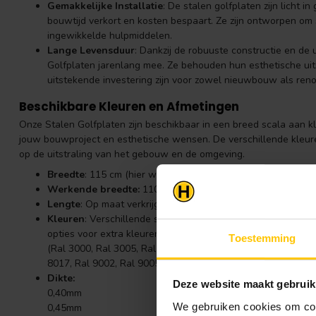
Gemakkelijke Installatie
: De stalen golfplaten zijn licht i
bouwtijd verkort en kosten bespaart. Ze zijn ontworpen om 
ingewikkelde hulpmiddelen.
Lange Levensduur
: Dankzij de robuuste constructie en de
Golfplaten jarenlang mee. Ze behouden hun esthetische uits
uitstekende investering zijn voor zowel nieuwbouw als reno
Beschikbare Kleuren en Afmetingen
Onze Stalen Golfplaten zijn beschikbaar in een breed scala aan k
jouw bouwproject en esthetische wensen. De verschillende kleur
op de uitstraling van het gebouw en de omgeving.
Breedte
: 115 cm (hier wordt de prijs op berekend)
Werkende breedte:
110 cm
Lengte
: Op maat verkrijgbaar, afhankelijk van de specifiek
Kleuren
: Verschillende standaard kleuren zijn beschikbaar,
opties voor extra kleuren op aanvraag.
Toestemming
(Ral 3000, Ral 3005, Ral 3009, Ral 3011, Ral 5010, Ral 6005
8017, Ral 9002, Ral 9005, Ral 9006)
Dikte:
Deze website maakt gebruik
0,40mm
We gebruiken cookies om cont
0,45mm