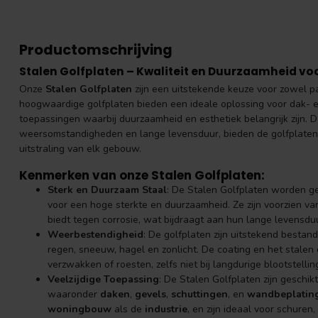
Productomschrijving
Stalen Golfplaten – Kwaliteit en Duurzaamheid vo
Onze
Stalen Golfplaten
zijn een uitstekende keuze voor zowel p
hoogwaardige golfplaten bieden een ideale oplossing voor dak- 
toepassingen waarbij duurzaamheid en esthetiek belangrijk zijn.
weersomstandigheden en lange levensduur, bieden de golfplaten
uitstraling van elk gebouw.
Kenmerken van onze Stalen Golfplaten:
Sterk en Duurzaam Staal
: De Stalen Golfplaten worden ge
voor een hoge sterkte en duurzaamheid. Ze zijn voorzien v
biedt tegen corrosie, wat bijdraagt aan hun lange levensdu
Weerbestendigheid
: De golfplaten zijn uitstekend besta
regen, sneeuw, hagel en zonlicht. De coating en het stalen 
verzwakken of roesten, zelfs niet bij langdurige blootstel
Veelzijdige Toepassing
: De Stalen Golfplaten zijn geschi
waaronder
daken
,
gevels
,
schuttingen
, en
wandbeplatin
woningbouw
als de
industrie
, en zijn ideaal voor schure