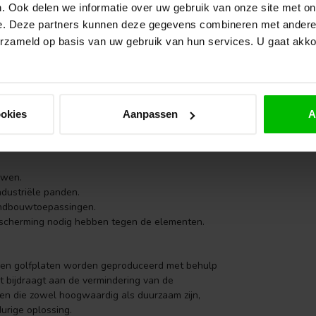
. Ook delen we informatie over uw gebruik van onze site met on
VA
Re
e. Deze partners kunnen deze gegevens combineren met andere i
Op 
erzameld op basis van uw gebruik van hun services. U gaat akk
ersomstandigheden.
VA
Eik
 installeren zijn.
da
.
ookies
Aanpassen
A
Op 
oudt met duurzaamheid en gerecycled materiaal.
uwen.
ndustriële panden.
landbouwtoepassingen.
escherming nodig hebben tegen de elementen.
alen golfplaten worden geproduceerd met behulp
t bijdraagt aan de vermindering van de
ren die zowel hoogwaardig als duurzaam zijn,
urige oplossing.