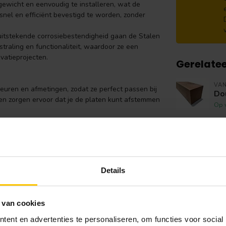
n gewicht en eenvoudig te installeren, wat de
snel en efficiënt bevestigd te worden, zonder
 uitstekende corrosiebestendigheid gaan de Stalen
traling en functionaliteit, waardoor ze een
vatieprojecten.
Gerelate
VA
leuren en afmetingen, zodat ze perfect passen bij
Do
en zorgen ervoor dat je de platen kunt afstemmen
Op 
VA
Ba
e behoeften van jouw project.
Ha
 zoals
blauw
,
groen
,
grijs
, en
rood
. Er zijn ook
Op 
Details
, Ral 7016, Ral 7024, Ral 8003, Ral 8004, Ral
VA
Ei
 van cookies
Op 
ent en advertenties te personaliseren, om functies voor social