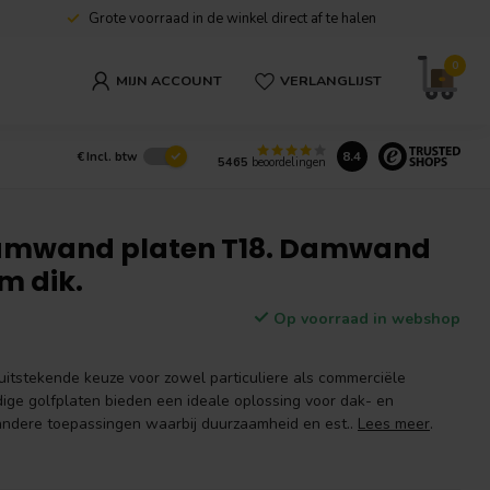
Grote voorraad in de winkel direct af te halen
0
MIJN ACCOUNT
VERLANGLIJST
8.4
€
Incl. btw
5465
beoordelingen
amwand platen T18. Damwand
m dik.
Op voorraad in webshop
uitstekende keuze voor zowel particuliere als commerciële
ge golfplaten bieden een ideale oplossing voor dak- en
andere toepassingen waarbij duurzaamheid en est..
Lees meer
.