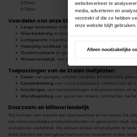
0,50mm
websiteverkeer te analyseren
0,70mm
media, adverteren en analys
verstrekt of die ze hebben v
Voordelen van onze Stalen Golfplaten:
onze website blijft gebruiken.
Lange levensduur
door de hoogwaardige coating.
Weerbestendig
en bestand tegen corrosie en extreme we
Lichtgewicht
, waardoor ze eenvoudig te transporteren en te
Veelzijdig inzetbaar
voor verschillende bouwtoepassingen
Alleen noodzakelijke c
Onderhoudsarm
en gemakkelijk schoon te maken.
Milieuvriendelijk
, met een productieproces dat rekening h
Toepassingen van de Stalen Golfplaten:
Daken
van garages, schuren, loodsen, en industriële gebo
Gevelbekleding
voor zowel particuliere, commerciële als i
Schuttingen
voor tuinomheiningen, industrieterreinen of 
Wandbeplating
voor gevels en andere constructies die b
Duurzaam en Milieuvriendelijk
Wij hechten veel waarde aan duurzaamheid en het milieu. De st
van milieuvriendelijke productiemethoden en gerecycled staal, wa
ecologische voetafdruk. Wij streven ernaar om producten te leve
zodat klanten met een gerust hart kunnen investeren in een langd