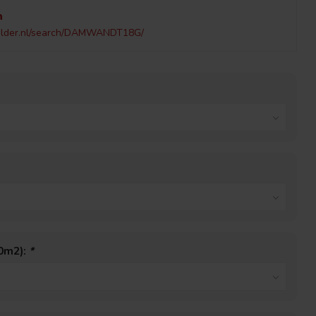
h
elder.nl/search/DAMWANDT18G/
40m2):
*