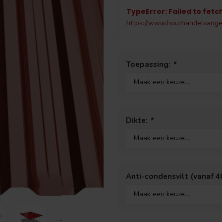
TypeError: Failed to fetc
https://www.houthandelvang
Toepassing:
*
Dikte:
*
Anti-condensvilt (vanaf 