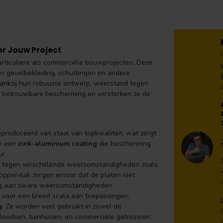
or Jouw Project
articuliere als commerciële bouwprojecten. Deze
en gevelbekleding, schuttingen en andere
 Dankzij hun robuuste ontwerp, weerstand tegen
 betrouwbare bescherming en versterken ze de
produceerd van staal van topkwaliteit, wat zorgt
an een
zink-aluminium coating
die bescherming
ur.
nd tegen verschillende weersomstandigheden zoals
oppervlak zorgen ervoor dat de platen niet
ling aan zware weersomstandigheden.
kt voor een breed scala aan toepassingen,
g
. Ze worden veel gebruikt in zowel de
n, loodsen, tuinhuizen, en commerciële gebouwen.