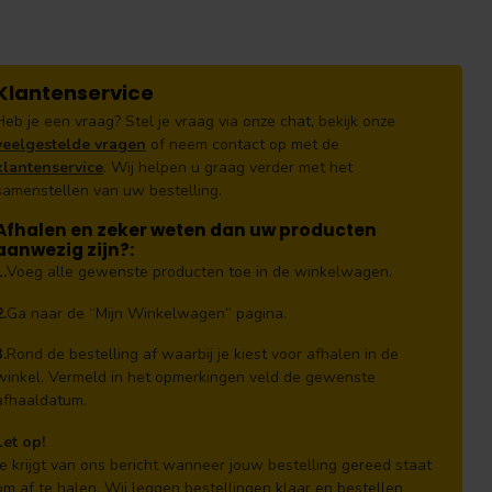
Klantenservice
Heb je een vraag? Stel je vraag via onze chat, bekijk onze
veelgestelde vragen
of neem contact op met de
klantenservice
. Wij helpen u graag verder met het
samenstellen van uw bestelling.
Afhalen en zeker weten dan uw producten
aanwezig zijn?:
1.
Voeg alle gewenste producten toe in de winkelwagen.
2.
Ga naar de “Mijn Winkelwagen” pagina.
3.
Rond de bestelling af waarbij je kiest voor afhalen in de
winkel. Vermeld in het opmerkingen veld de gewenste
afhaaldatum.
Let op!
Je krijgt van ons bericht wanneer jouw bestelling gereed staat
om af te halen. Wij leggen bestellingen klaar en bestellen