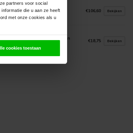
ze partners voor social
N GELDER HOUT
d Cedar Boeideel 5850mm
nformatie die u aan ze heeft
€106,60
Bekijken
voorraad in webshop
oord met onze cookies als u
N GELDER HOUT
en Halfhouts vellingdeel | Eiken
€18,75
Bekijken
kbeschot
lle cookies toestaan
voorraad in webshop