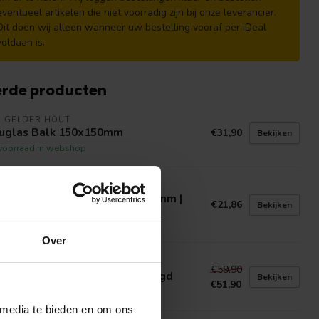
eventueel artikelen die niet voorradig zijn bij onze leverancier.
Dit doen wij alleen wanneer uw bestelling vooraf per iDeal
voldaan is.
erde producten
N GELDER HOUT
uglas Balk 150x150mm
€31,90
Bekijken
voorraad in webshop
N GELDER HOUT
nkirai Vlonderplanken 21x145mm |
€21,86
Bekijken
rdhouten Vlonderplank
voorraad in webshop
Over
N GELDER HOUT
€59,90
ken Balk 150x150mm Fijnbezaagd
Bekijken
€51,90
voorraad in webshop
 media te bieden en om ons