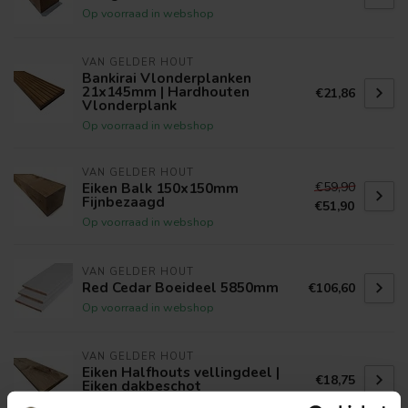
Op voorraad in webshop
VAN GELDER HOUT
Bankirai Vlonderplanken
21x145mm | Hardhouten
€21,86
Vlonderplank
Op voorraad in webshop
VAN GELDER HOUT
€59,90
Eiken Balk 150x150mm
Fijnbezaagd
€51,90
Op voorraad in webshop
VAN GELDER HOUT
Red Cedar Boeideel 5850mm
€106,60
Op voorraad in webshop
VAN GELDER HOUT
Eiken Halfhouts vellingdeel |
€18,75
Eiken dakbeschot
Op voorraad in webshop