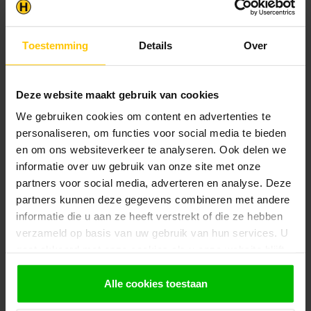
Toestemming
Details
Over
Klantenservice
Heb je een vraag? Stel je vraag via onze chat,
bekijk onze
veelgestelde vragen
of neem
Deze website maakt gebruik van cookies
contact op met de
klantenservice
. Wij helpen u
graag verder met het samenstellen van uw
We gebruiken cookies om content en advertenties te
bestelling.
personaliseren, om functies voor social media te bieden
en om ons websiteverkeer te analyseren. Ook delen we
Afhalen en zeker weten dan uw
producten aanwezig zijn?:
informatie over uw gebruik van onze site met onze
1.
Voeg alle gewenste producten toe in de
partners voor social media, adverteren en analyse. Deze
winkelwagen.
partners kunnen deze gegevens combineren met andere
informatie die u aan ze heeft verstrekt of die ze hebben
2.
Ga naar de “Mijn Winkelwagen” pagina.
verzameld op basis van uw gebruik van hun services. U
3.
Rond de bestelling af waarbij je kiest voor
gaat akkoord met onze cookies als u onze website blijft
afhalen in de winkel. Vermeld in het
gebruiken.
opmerkingen veld de gewenste afhaaldatum.
Alle cookies toestaan
Let op!