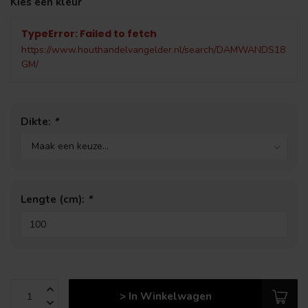
Kies een kleur
TypeError: Failed to fetch
https://www.houthandelvangelder.nl/search/DAMWANDS18
GM/
Dikte:
*
Lengte (cm):
*
> In Winkelwagen