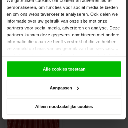
We gebruiken cookies om content en advertenties te
3.
Rond de bestelling af waarbij je kiest voor
personaliseren, om functies voor social media te bieden
afhalen in de winkel. Vermeld in het
en om ons websiteverkeer te analyseren. Ook delen we
opmerkingen veld de gewenste afhaaldatum.
informatie over uw gebruik van onze site met onze
partners voor social media, adverteren en analyse. Deze
Let op!
partners kunnen deze gegevens combineren met andere
Je krijgt van ons bericht wanneer jouw
bestelling gereed staat om af te halen. Wij
informatie die u aan ze heeft verstrekt of die ze hebben
leggen bestellingen klaar en bestellen
verzameld op basis van uw gebruik van hun services. U
eventueel artikelen die niet voorradig zijn bij
gaat akkoord met onze cookies als u onze website blijft
onze leverancier. Dit doen wij alleen wanneer
gebruiken.
uw bestelling vooraf per iDeal voldaan is.
Alle cookies toestaan
Aanpassen
Recent bekeken
Alleen noodzakelijke cookies