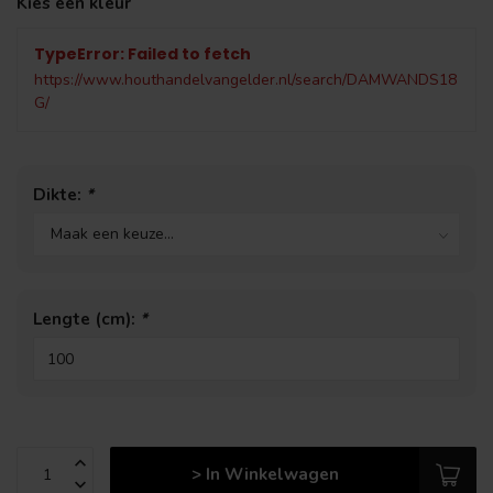
Kies een kleur
TypeError: Failed to fetch
https://www.houthandelvangelder.nl/search/DAMWANDS18
G/
Dikte:
*
Lengte (cm):
*
> In Winkelwagen