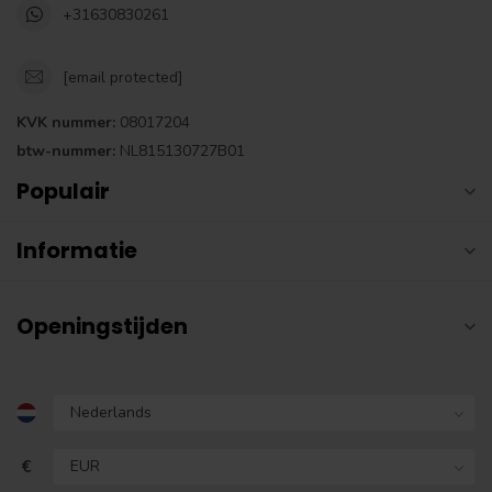
+31630830261
[email protected]
KVK nummer:
08017204
btw-nummer:
NL815130727B01
Populair
Informatie
Openingstijden
€