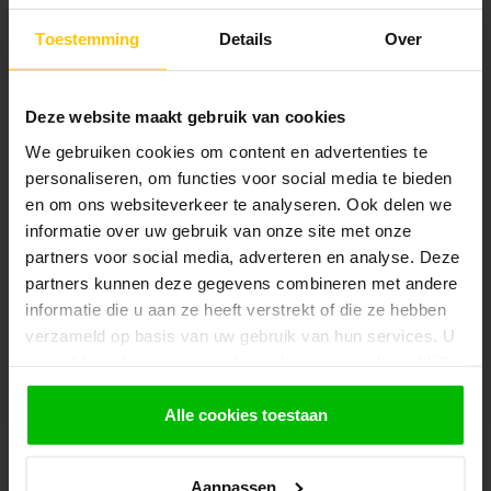
Blijf op de hoogte over onze laatste acties
Toestemming
Details
Over
Deze website maakt gebruik van cookies
We gebruiken cookies om content en advertenties te
Klantenservice
personaliseren, om functies voor social media te bieden
Heeft u vragen over onze producten of over levertijden? Bel of
mail ons! Wij staan u graag te woord en geven graag vakkundig
en om ons websiteverkeer te analyseren. Ook delen we
advies. De openingstijden van onze telefonische helpdesk zijn:
informatie over uw gebruik van onze site met onze
Maandag t/m vrijdag: 9:30 tot 11:30 uur en 14:00 tot 16:00 uur.
partners voor social media, adverteren en analyse. Deze
partners kunnen deze gegevens combineren met andere
Klantenservice
informatie die u aan ze heeft verstrekt of die ze hebben
verzameld op basis van uw gebruik van hun services. U
gaat akkoord met onze cookies als u onze website blijft
Bezoek onze winkel
gebruiken.
Alle cookies toestaan
Houthandel van Gelder
Aanpassen