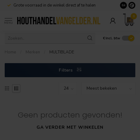
Grote voorraad in de winkel direct af te halen
8.4
0
MENU
€
Incl. btw
Home
/
Merken
/
MULTIBLADE
Filters
Geen producten gevonden!
GA VERDER MET WINKELEN