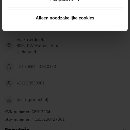
Houthandel van Gelder is gestart in 1979 als lokale houthandel.
Inmiddels zijn wij uitgegroeid tot een landelijke online houthandel
Alleen noodzakelijke cookies
en leveren wij in Nederland, België en de Duitse grensregio.
Bezoek ook onze winkel.
Voskuilerdijk 4a
8094 PW Hattemerbroek
Nederland
+31 (0)38 - 376 0173
+31630830261
[email protected]
KVK nummer:
08017204
btw-nummer:
NL815130727B01
Populair