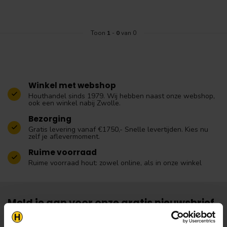
Toon
1
-
0
van 0
Winkel met webshop
Houthandel sinds 1979. Wij hebben naast onze webshop,
ook een winkel nabij Zwolle.
Bezorging
Gratis levering vanaf €1750,- Snelle levertijden. Kies nu
zelf je aflevermoment.
Ruime voorraad
Ruime voorraad hout: zowel online, als in onze winkel
Meld je aan voor onze gratis nieuwsbrief.
Vergeet niet om je inschrijving te
bevestigen!