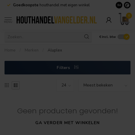
Goedkoopste
houthandel met eigen winkel
Geen minim
8.4
0
MENU
€
Incl. btw
Home
/
Merken
/
Aluplex
Filters
Geen producten gevonden!
GA VERDER MET WINKELEN