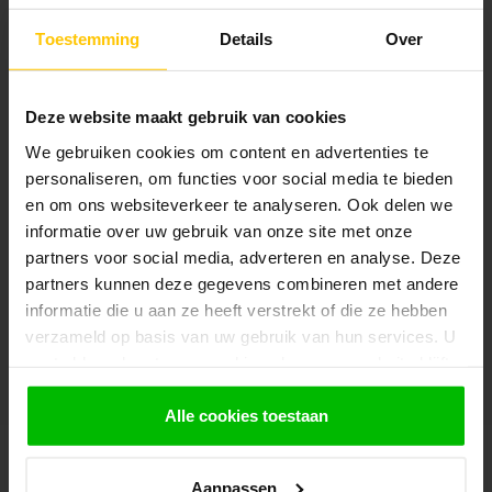
Blijf op de hoogte over onze laatste acties
Toestemming
Details
Over
Deze website maakt gebruik van cookies
We gebruiken cookies om content en advertenties te
Klantenservice
personaliseren, om functies voor social media te bieden
Heeft u vragen over onze producten of over levertijden? Bel of
mail ons! Wij staan u graag te woord en geven graag vakkundig
en om ons websiteverkeer te analyseren. Ook delen we
advies. De openingstijden van onze telefonische helpdesk zijn:
informatie over uw gebruik van onze site met onze
Maandag t/m vrijdag: 9:30 tot 11:30 uur en 14:00 tot 16:00 uur.
partners voor social media, adverteren en analyse. Deze
partners kunnen deze gegevens combineren met andere
Klantenservice
informatie die u aan ze heeft verstrekt of die ze hebben
verzameld op basis van uw gebruik van hun services. U
gaat akkoord met onze cookies als u onze website blijft
Bezoek onze winkel
gebruiken.
Alle cookies toestaan
Houthandel van Gelder
Aanpassen