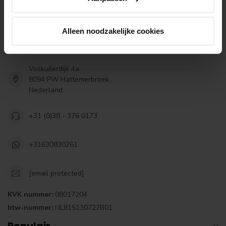
Houthandel van Gelder is gestart in 1979 als lokale houthandel.
Inmiddels zijn wij uitgegroeid tot een landelijke online houthandel
Alleen noodzakelijke cookies
en leveren wij in Nederland, België en de Duitse grensregio.
Bezoek ook onze winkel.
Voskuilerdijk 4a
8094 PW Hattemerbroek
Nederland
+31 (0)38 - 376 0173
+31630830261
[email protected]
KVK nummer:
08017204
btw-nummer:
NL815130727B01
Populair