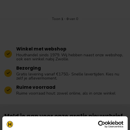
Toon
1
-
0
van 0
Winkel met webshop
Houthandel sinds 1979. Wij hebben naast onze webshop,
ook een winkel nabij Zwolle.
Bezorging
Gratis levering vanaf €1750,- Snelle levertijden. Kies nu
zelf je aflevermoment.
Ruime voorraad
Ruime voorraad hout: zowel online, als in onze winkel
Meld je aan voor onze gratis nieuwsbrief.
Vergeet niet om je inschrijving te
bevestigen!