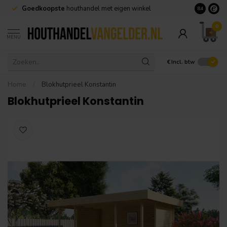
Goedkoopste
houthandel met eigen winkel
Geen minim
8.4
0
MENU
€
Incl. btw
Home
/
Blokhutprieel Konstantin
Blokhutprieel Konstantin