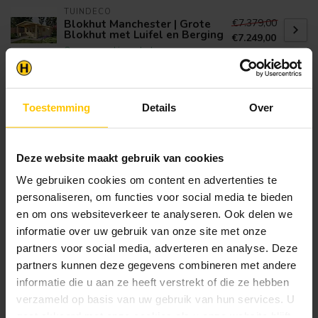
TUINDECO
€7.379,00
Blokhut Manchester | Grote
Blokhut met Luifel en Berging
€7.249,00
Op voorraad in webshop
TUINDECO
Blokhut Rorik
€3.859,00
Toestemming
Details
Over
Op voorraad in webshop
Deze website maakt gebruik van cookies
Klantenservice
We gebruiken cookies om content en advertenties te
Heb je een vraag? Stel je vraag via onze chat,
personaliseren, om functies voor social media te bieden
bekijk onze
veelgestelde vragen
of neem
en om ons websiteverkeer te analyseren. Ook delen we
contact op met de
klantenservice
. Wij helpen u
informatie over uw gebruik van onze site met onze
graag verder met het samenstellen van uw
partners voor social media, adverteren en analyse. Deze
bestelling.
partners kunnen deze gegevens combineren met andere
Afhalen en zeker weten dan uw
informatie die u aan ze heeft verstrekt of die ze hebben
producten aanwezig zijn?:
verzameld op basis van uw gebruik van hun services. U
1.
Voeg alle gewenste producten toe in de
gaat akkoord met onze cookies als u onze website blijft