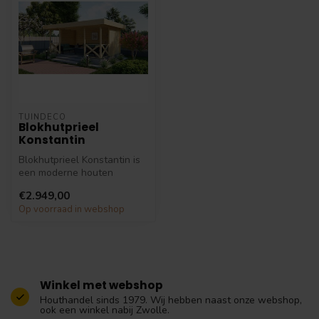
TUINDECO
Blokhutprieel
Konstantin
Blokhutprieel Konstantin is
een moderne houten
overkapping met plat dak.
€2.949,00
De over...
Op voorraad in webshop
Winkel met webshop
Houthandel sinds 1979. Wij hebben naast onze webshop,
ook een winkel nabij Zwolle.