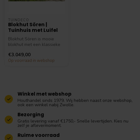
TUINDECO
Blokhut Sören |
Tuinhuis met Luifel
Blokhut Sören is mooie
blokhut met een klassieke
uitstraling. De blokhut heeft
€3.049,00
a...
Op voorraad in webshop
Winkel met webshop
Houthandel sinds 1979. Wij hebben naast onze webshop,
ook een winkel nabij Zwolle.
Bezorging
Gratis levering vanaf €1750,- Snelle levertijden. Kies nu
zelf je aflevermoment.
Ruime voorraad