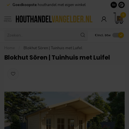
Goedkoopste
houthandel met eigen winkel
Geen minim
8.4
0
MENU
€
Incl. btw
Home
/
Blokhut Sören | Tuinhuis met Luifel
Blokhut Sören | Tuinhuis met Luifel