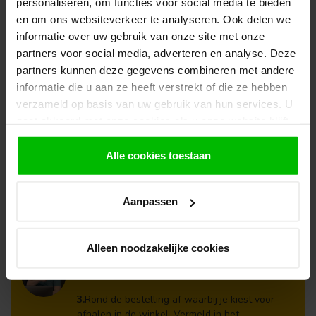
personaliseren, om functies voor social media te bieden
TUINDECO
en om ons websiteverkeer te analyseren. Ook delen we
€2.949,00
Blokhut Inglund
informatie over uw gebruik van onze site met onze
€2.829,00
Op voorraad in webshop
partners voor social media, adverteren en analyse. Deze
partners kunnen deze gegevens combineren met andere
informatie die u aan ze heeft verstrekt of die ze hebben
Klantenservice
verzameld op basis van uw gebruik van hun services. U
Heb je een vraag? Stel je vraag via onze chat,
gaat akkoord met onze cookies als u onze website blijft
bekijk onze
veelgestelde vragen
of neem
gebruiken.
contact op met de
klantenservice
. Wij helpen u
Alle cookies toestaan
graag verder met het samenstellen van uw
bestelling.
Aanpassen
Afhalen en zeker weten dan uw
producten aanwezig zijn?:
1.
Voeg alle gewenste producten toe in de
winkelwagen.
Alleen noodzakelijke cookies
2.
Ga naar de “Mijn Winkelwagen” pagina.
3.
Rond de bestelling af waarbij je kiest voor
afhalen in de winkel. Vermeld in het