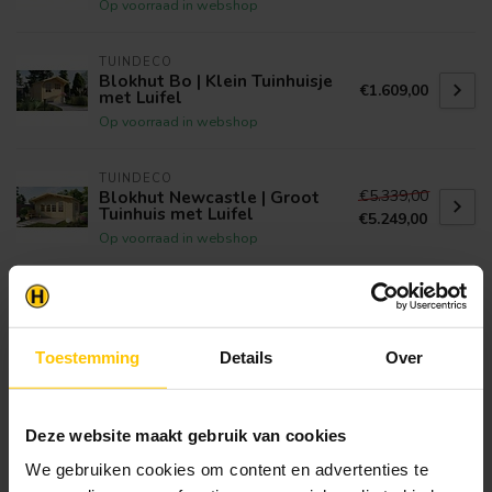
Op voorraad in webshop
TUINDECO
Blokhut Bo | Klein Tuinhuisje
€1.609,00
met Luifel
Op voorraad in webshop
TUINDECO
€5.339,00
Blokhut Newcastle | Groot
Tuinhuis met Luifel
€5.249,00
Op voorraad in webshop
TUINDECO
Blokhut Kris
€1.149,00
Op voorraad in webshop
Toestemming
Details
Over
TUINDECO
Blokhut Perlund | Tuinhuis
€1.769,00
met Luifel
Deze website maakt gebruik van cookies
Op voorraad in webshop
We gebruiken cookies om content en advertenties te