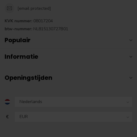
[email protected]
KVK nummer:
08017204
btw-nummer:
NL815130727B01
Populair
Informatie
Openingstijden
€