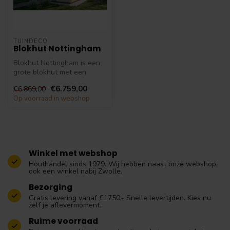
TUINDECO
Blokhut Nottingham
Blokhut Nottingham is een
grote blokhut met een
klassieke maar toch strakke
€6.759,00
€6.869,00
uits...
Op voorraad in webshop
Winkel met webshop
Houthandel sinds 1979. Wij hebben naast onze webshop,
ook een winkel nabij Zwolle.
Bezorging
Gratis levering vanaf €1750,- Snelle levertijden. Kies nu
zelf je aflevermoment.
Ruime voorraad