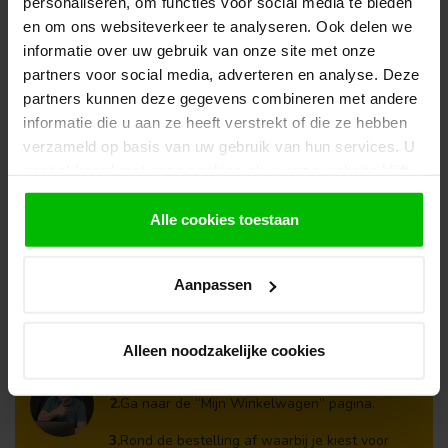
personaliseren, om functies voor social media te bieden
en om ons websiteverkeer te analyseren. Ook delen we
TUINDECO
Blokhutprieel Marit |
informatie over uw gebruik van onze site met onze
€3.309,00
Overkapping 4x4
partners voor social media, adverteren en analyse. Deze
Op voorraad in webshop
partners kunnen deze gegevens combineren met andere
informatie die u aan ze heeft verstrekt of die ze hebben
verzameld op basis van uw gebruik van hun services. U
Klantenservice
gaat akkoord met onze cookies als u onze website blijft
Heb je een vraag? Stel je vraag via onze chat,
gebruiken.
bekijk onze
veelgestelde vragen
of neem
Alle cookies toestaan
contact op met de
klantenservice
. Wij helpen u
graag verder met het samenstellen van uw
bestelling.
Aanpassen
Afhalen en zeker weten dan uw
producten aanwezig zijn?:
1.
Voeg alle gewenste producten toe in de
Alleen noodzakelijke cookies
winkelwagen.
2.
Ga naar de “Mijn Winkelwagen” pagina.
3.
Rond de bestelling af waarbij je kiest voor