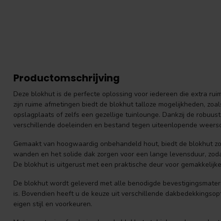
Productomschrijving
Deze blokhut is de perfecte oplossing voor iedereen die extra ruim
zijn ruime afmetingen biedt de blokhut talloze mogelijkheden, zoa
opslagplaats of zelfs een gezellige tuinlounge. Dankzij de robuust
verschillende doeleinden en bestand tegen uiteenlopende weer
Gemaakt van hoogwaardig onbehandeld hout, biedt de blokhut zowe
wanden en het solide dak zorgen voor een lange levensduur, zoda
De blokhut is uitgerust met een praktische deur voor gemakkelijk
De blokhut wordt geleverd met alle benodigde bevestigingsmate
is. Bovendien heeft u de keuze uit verschillende dakbedekkingso
eigen stijl en voorkeuren.