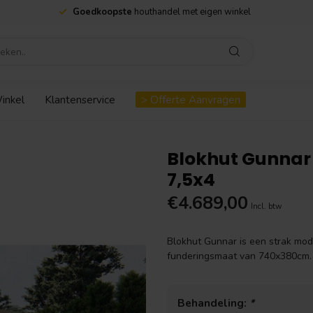
Geen minimale afname nodig en
snelle levering
inkel
Klantenservice
> Offerte Aanvragen
Blokhut Gunnar
7,5x4
€4.689,00
Incl. btw
Blokhut Gunnar is een strak mod
funderingsmaat van 740x380cm.
Behandeling:
*