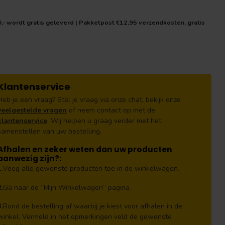
0,- wordt gratis geleverd | Pakketpost €12,95 verzendkosten, gratis
Klantenservice
Heb je een vraag? Stel je vraag via onze chat, bekijk onze
veelgestelde vragen
of neem contact op met de
klantenservice
. Wij helpen u graag verder met het
samenstellen van uw bestelling.
Afhalen en zeker weten dan uw producten
aanwezig zijn?:
1.
Voeg alle gewenste producten toe in de winkelwagen.
2.
Ga naar de “Mijn Winkelwagen” pagina.
3.
Rond de bestelling af waarbij je kiest voor afhalen in de
winkel. Vermeld in het opmerkingen veld de gewenste