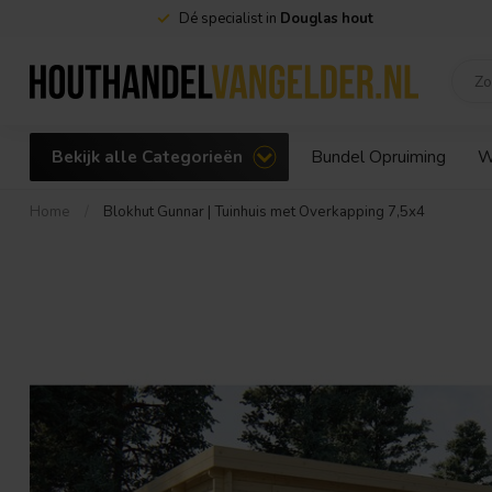
Goedkoopste
houthandel met eigen winkel
Bekijk alle Categorieën
Bundel Opruiming
W
Home
/
Blokhut Gunnar | Tuinhuis met Overkapping 7,5x4