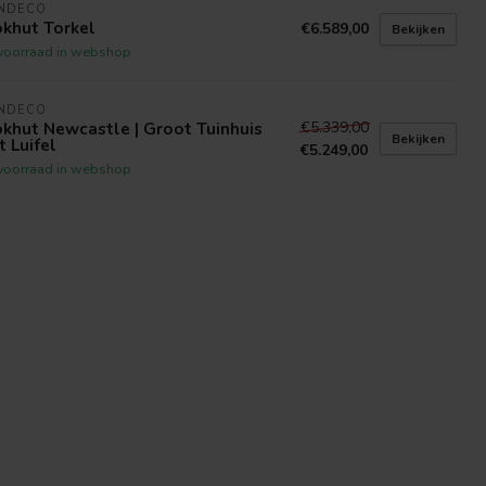
INDECO
khut Torkel
€6.589,00
Bekijken
voorraad in webshop
INDECO
€5.339,00
khut Newcastle | Groot Tuinhuis
Bekijken
 Luifel
€5.249,00
voorraad in webshop