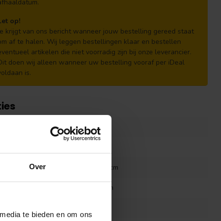
afhaaldatum.
Let op!
Je krijgt van ons bericht wanneer jouw bestelling gereed staat
om af te halen. Wij leggen bestellingen klaar en bestellen
eventueel artikelen die niet voorradig zijn bij onze leverancier.
Dit doen wij alleen wanneer uw bestelling vooraf per iDeal
voldaan is.
ties
Tuindeco
Tuindeco
Over
300+425x400x236cm
Onbehandeld vuren
300+425cm
 media te bieden en om ons