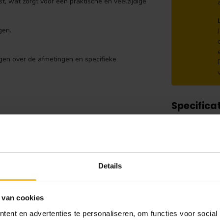
t, wat zorgt voor een praktische en veelzijdige
gen.
gen over de afmetingen en specifieke
Specifica
Merk:
Merk:
Details
Afmeting:
Houtsoort:
 van cookies
Breedte:
ent en advertenties te personaliseren, om functies voor social