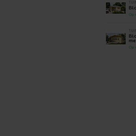
TU
Blo
Op 
TU
Blo
met
Op 