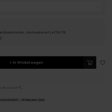
ventilatierooster, stormankerset (+€34,70)
5)
> In Winkelwagen
l dit product
en bestellen? - Whatsapp Ons!