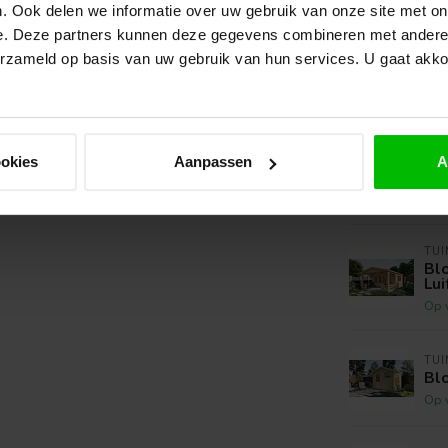
. Ook delen we informatie over uw gebruik van onze site met on
Diepte:
e. Deze partners kunnen deze gegevens combineren met andere i
Dikte:
erzameld op basis van uw gebruik van hun services. U gaat akk
e
 geplaatst
d opgebouwd
Gerelate
TU
ookies
Aanpassen
A
Blo
Op 
TU
Blo
Lui
Op 
TU
Bl
Op 