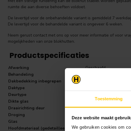
Met een stevige fundering kan de blokhut stabiel worden geplaats
ruimte die aan diverse behoeften voldoet.
De levertijd voor de onbehandelde variant is gemiddeld 7 werkda
De levertijd voor de behandelde variant is ongeveer 6 weken.
Neem gerust contact met ons op voor meer informatie of voor vra
mogelijkheden van onze blokhutten.
Productspecificaties
Afwerking
Geschaafd
Behandeling
Onbehandeld
Dakbedekking inbegrepen
Optioneel
Daktype
Plat dak
Deurtype
Dubbele deur
Toestemming
Dikte glas
3-6-3mm
Draairichting deur
Rechts scharnierend
Droging
Gedroogd
Deze website maakt gebruik
Glas
Isolatieglas
We gebruiken cookies om cont
Hoofdmateriaal (gedetailleerd)
Vuren