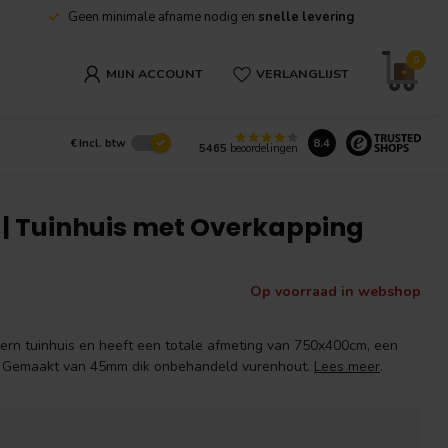
Grote voorraad in de winkel direct af te halen
0
MIJN ACCOUNT
VERLANGLIJST
8.4
€
Incl. btw
5465
beoordelingen
 | Tuinhuis met Overkapping
Op voorraad in webshop
ern tuinhuis en heeft een totale afmeting van 750x400cm, een
 Gemaakt van 45mm dik onbehandeld vurenhout.
Lees meer
.