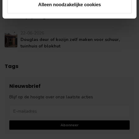
22-06-2026
Alleen noodzakelijke cookies
Douglas of geïmpregneerd hout? Verschil, levensduur
en prijs vergeleken
22-06-2026
Douglas deur of kozijn zelf maken voor schuur,
tuinhuis of blokhut
Tags
Nieuwsbrief
Blijf op de hoogte over onze laatste acties
Abonneer