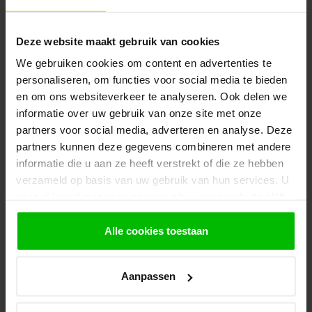
gaatjes. Dit is geen houtworm en kan verder geen kwaad.
Deze website maakt gebruik van cookies
We gebruiken cookies om content en advertenties te
personaliseren, om functies voor social media te bieden
en om ons websiteverkeer te analyseren. Ook delen we
informatie over uw gebruik van onze site met onze
Recente artikelen
partners voor social media, adverteren en analyse. Deze
25-06-2026
partners kunnen deze gegevens combineren met andere
Vlonderplanken kopen: hout of composiet?
informatie die u aan ze heeft verstrekt of die ze hebben
verzameld op basis van uw gebruik van hun services. U
gaat akkoord met onze cookies als u onze website blijft
24-06-2026
gebruiken.
Gevelbekleding kopen: hout of composiet?
Alle cookies toestaan
22-06-2026
Wat kost een schutting? Prijzen per type en per
Aanpassen
meter