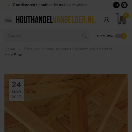
Goedkoopste
houthandel met eigen winkel
Geen minim
8.4
0
MENU
€
Incl. btw
Home
/
Scheuren in douglas hout en eikenhout zijn normaal
/
Hout Blog
24
MAR
2017