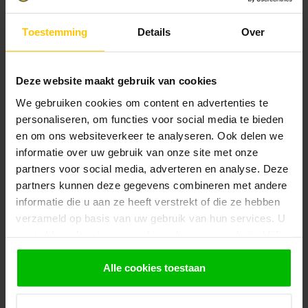
Toestemming
Details
Over
Deze website maakt gebruik van cookies
We gebruiken cookies om content en advertenties te
personaliseren, om functies voor social media te bieden
en om ons websiteverkeer te analyseren. Ook delen we
informatie over uw gebruik van onze site met onze
partners voor social media, adverteren en analyse. Deze
partners kunnen deze gegevens combineren met andere
Recente artikelen
informatie die u aan ze heeft verstrekt of die ze hebben
verzameld op basis van uw gebruik van hun services. U
25-06-2026
gaat akkoord met onze cookies als u onze website blijft
Vlonderplanken kopen: hout of composiet?
gebruiken.
Alle cookies toestaan
24-06-2026
Gevelbekleding kopen: hout of composiet?