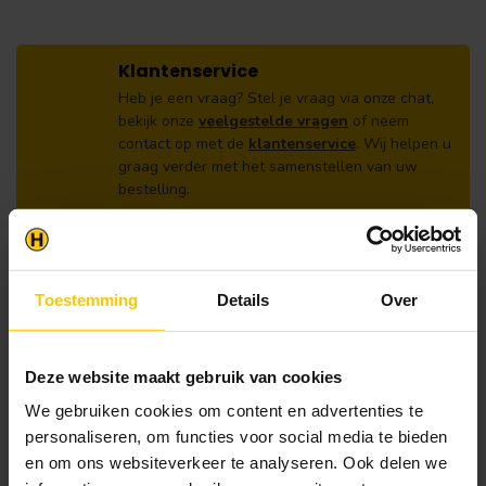
Klantenservice
Heb je een vraag? Stel je vraag via onze chat,
bekijk onze
veelgestelde vragen
of neem
contact op met de
klantenservice
. Wij helpen u
graag verder met het samenstellen van uw
bestelling.
Afhalen en zeker weten dan uw
producten aanwezig zijn?:
1.
Voeg alle gewenste producten toe in de
winkelwagen.
Toestemming
Details
Over
2.
Ga naar de “Mijn Winkelwagen” pagina.
3.
Rond de bestelling af waarbij je kiest voor
Deze website maakt gebruik van cookies
afhalen in de winkel. Vermeld in het
We gebruiken cookies om content en advertenties te
opmerkingen veld de gewenste afhaaldatum.
personaliseren, om functies voor social media te bieden
Let op!
en om ons websiteverkeer te analyseren. Ook delen we
Je krijgt van ons bericht wanneer jouw