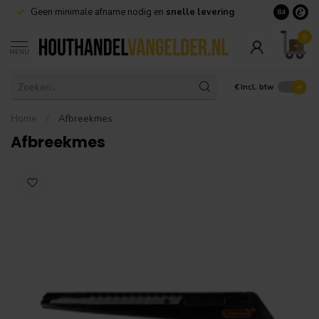
Geen minimale afname nodig en
snelle levering
Grote voorr
8.4
0
MENU
€
Incl. btw
Home
/
Afbreekmes
Afbreekmes