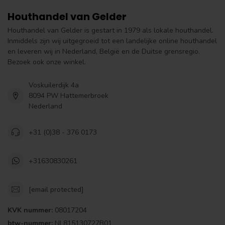
Houthandel van Gelder
Houthandel van Gelder is gestart in 1979 als lokale houthandel.
Inmiddels zijn wij uitgegroeid tot een landelijke online houthandel
en leveren wij in Nederland, België en de Duitse grensregio.
Bezoek ook onze winkel.
Voskuilerdijk 4a
8094 PW Hattemerbroek
Nederland
+31 (0)38 - 376 0173
+31630830261
[email protected]
KVK nummer:
08017204
btw-nummer:
NL815130727B01