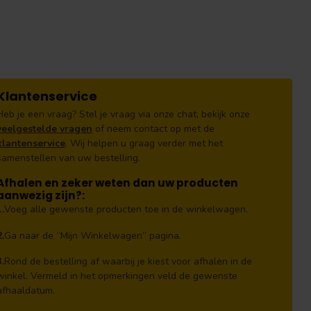
Klantenservice
Heb je een vraag? Stel je vraag via onze chat, bekijk onze
veelgestelde vragen
of neem contact op met de
klantenservice
. Wij helpen u graag verder met het
samenstellen van uw bestelling.
Afhalen en zeker weten dan uw producten
aanwezig zijn?:
1.
Voeg alle gewenste producten toe in de winkelwagen.
2.
Ga naar de “Mijn Winkelwagen” pagina.
3.
Rond de bestelling af waarbij je kiest voor afhalen in de
winkel. Vermeld in het opmerkingen veld de gewenste
afhaaldatum.