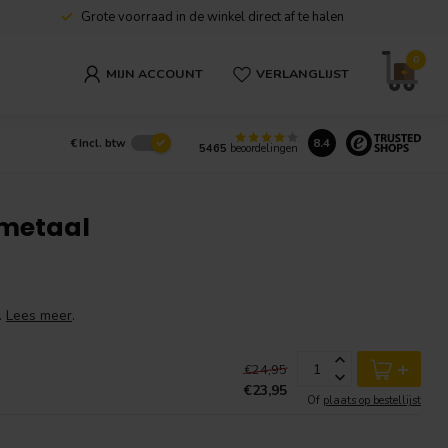
Grote voorraad in de winkel direct af te halen
0
MIJN ACCOUNT
VERLANGLIJST
8.4
€
Incl. btw
5465
beoordelingen
 metaal
.
Lees meer
.
+
€24,95
€23,95
Of
plaats op bestellijst