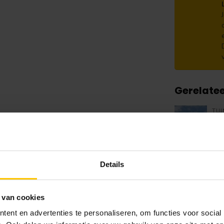
Gerelate
TU
Me
Op 
TU
Details
Afd
Op 
 van cookies
TU
ent en advertenties te personaliseren, om functies voor social
Af