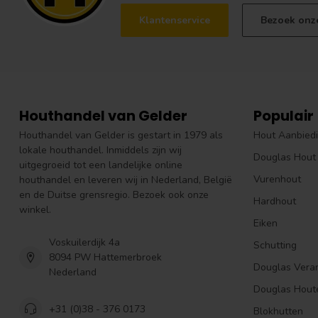
Klantenservice
Bezoek onz
Houthandel van Gelder
Populair
Houthandel van Gelder is gestart in 1979 als
Hout Aanbied
lokale houthandel. Inmiddels zijn wij
Douglas Hout
uitgegroeid tot een landelijke online
Vurenhout
houthandel en leveren wij in Nederland, België
en de Duitse grensregio. Bezoek ook onze
Hardhout
winkel.
Eiken
Voskuilerdijk 4a
Schutting
8094 PW Hattemerbroek
Douglas Vera
Nederland
Douglas Hout
+31 (0)38 - 376 0173
Blokhutten