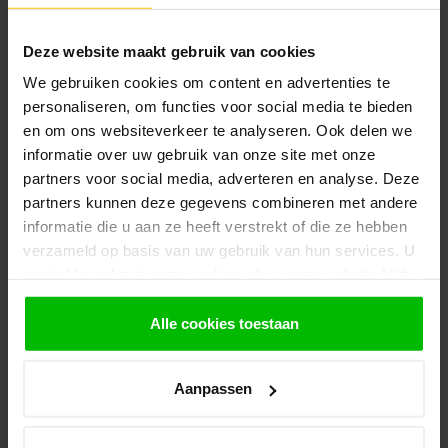
Afhalen en zeker weten dan uw
producten aanwezig zijn?:
1.
Voeg alle gewenste producten toe in de
Deze website maakt gebruik van cookies
winkelwagen.
We gebruiken cookies om content en advertenties te
personaliseren, om functies voor social media te bieden
2.
Ga naar de “Mijn Winkelwagen” pagina.
en om ons websiteverkeer te analyseren. Ook delen we
3.
Rond de bestelling af waarbij je kiest voor
informatie over uw gebruik van onze site met onze
afhalen in de winkel. Vermeld in het
partners voor social media, adverteren en analyse. Deze
opmerkingen veld de gewenste afhaaldatum.
partners kunnen deze gegevens combineren met andere
Let op!
informatie die u aan ze heeft verstrekt of die ze hebben
Je krijgt van ons bericht wanneer jouw
verzameld op basis van uw gebruik van hun services. U
bestelling gereed staat om af te halen. Wij
gaat akkoord met onze cookies als u onze website blijft
leggen bestellingen klaar en bestellen
gebruiken.
eventueel artikelen die niet voorradig zijn bij
Alle cookies toestaan
onze leverancier. Dit doen wij alleen wanneer
uw bestelling vooraf per iDeal voldaan is.
Aanpassen
Recent bekeken