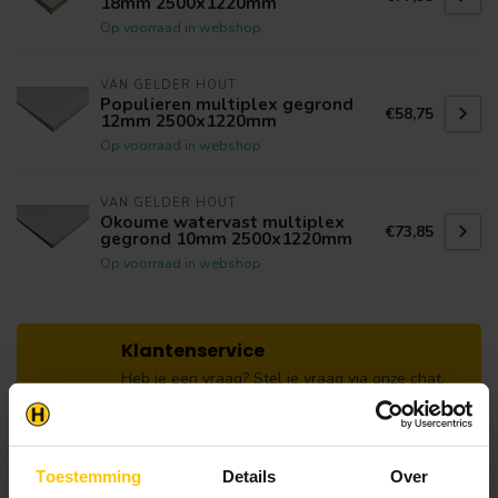
18mm 2500x1220mm
Op voorraad in webshop
VAN GELDER HOUT
Populieren multiplex gegrond
€58,75
12mm 2500x1220mm
Op voorraad in webshop
VAN GELDER HOUT
Okoume watervast multiplex
€73,85
gegrond 10mm 2500x1220mm
Op voorraad in webshop
Klantenservice
Heb je een vraag? Stel je vraag via onze chat,
bekijk onze
veelgestelde vragen
of neem
contact op met de
klantenservice
. Wij helpen u
graag verder met het samenstellen van uw
bestelling.
Toestemming
Details
Over