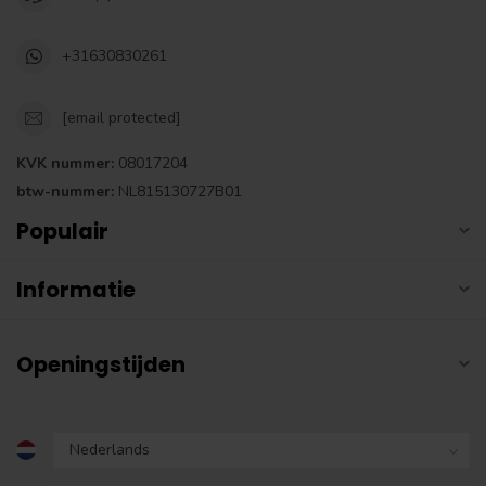
+31630830261
[email protected]
KVK nummer:
08017204
btw-nummer:
NL815130727B01
Populair
Informatie
Openingstijden