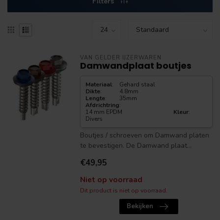
Filters
VAN GELDER IJZERWAREN
Damwandplaat boutjes
Materiaal
:
Gehard staal
Dikte
:
4.8mm
Lengte
:
35mm
Afdrichtring
:
14 mm EPDM
Kleur
:
Divers
Boutjes / schroeven om Damwand platen
te bevestigen. De Damwand plaat...
€49,95
Niet op voorraad
Dit product is niet op voorraad.
Bekijken