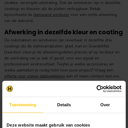
strakke, verzorgde uitstraling. Ook de windveren zijn in dezelfde
coatings en kleuren als de platen verkrijgbaar. Bekijk
bijvoorbeeld de
damwand windveer
voor een nette afwerking
van de dakrand.
Afwerking in dezelfde kleur en coating
De nokstukken en windveren zijn leverbaar in dezelfde drie
coatings als de damwandplaten: glad, mat en GrandeMat.
Daardoor stem je de afwerkingsdelen precies af op de kleur en
de uitstraling van je dak of gevel, voor een egaal en
professioneel eindresultaat. Twijfel je welke accessoires en
welke aantallen je nodig hebt voor jouw project? Vraag een
offerte voor stalen dakbedekking
aan of neem contact met ons
op, dan stellen we de bestelling samen met je samen.
Terug naar de damwandplaten
Op zoek naar de bijbehorende platen? Bekijk het volledige
Toestemming
Details
Over
overzicht en de profielen:
Alle damwandplaten
Damwandplaat T8
(8 mm)
Deze website maakt gebruik van cookies
Damwandplaat T12
(12 mm)