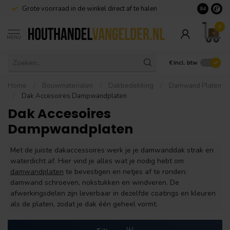
Grote voorraad in de winkel direct af te halen
8.4
0
MENU
€
Incl. btw
Home
/
Bouwmaterialen
/
Dakbedekking
/
Damwand Platen
/
Dak Accesoires Dampwandplaten
Dak Accesoires
Dampwandplaten
Met de juiste dakaccessoires werk je je damwanddak strak en
waterdicht af. Hier vind je alles wat je nodig hebt om
damwandplaten
te bevestigen en netjes af te ronden:
damwand schroeven, nokstukken en windveren. De
afwerkingsdelen zijn leverbaar in dezelfde coatings en kleuren
als de platen, zodat je dak één geheel vormt.