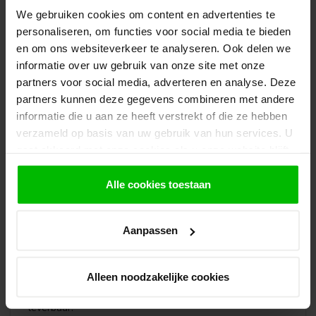
Damwandplaat S18
(18 mm, sinusprofiel)
We gebruiken cookies om content en advertenties te
Damwandplaat T18
(18 mm)
personaliseren, om functies voor social media te bieden
Damwandplaat T35
(35 mm)
en om ons websiteverkeer te analyseren. Ook delen we
Damwandplaat T45
(45 mm)
informatie over uw gebruik van onze site met onze
partners voor social media, adverteren en analyse. Deze
Veelgestelde vragen over damwand
partners kunnen deze gegevens combineren met andere
accessoires
informatie die u aan ze heeft verstrekt of die ze hebben
Hieronder vind je de meestgestelde vragen over de accessoires
verzameld op basis van uw gebruik van hun services. U
voor damwandplaten.
gaat akkoord met onze cookies als u onze website blijft
gebruiken.
Welke accessoires heb je nodig voor
Alle cookies toestaan
damwandplaten?
Voor het plaatsen en afwerken van damwandplaten heb
Aanpassen
je damwand schroeven nodig om de platen te
bevestigen, en voor een nette afwerking nokstukken en
windveren. De nokstukken sluiten de nok waterdicht af
Alleen noodzakelijke cookies
en de windveren werken de zijkanten en dakranden af.
Alle accessoires zijn in dezelfde coatings als de platen
leverbaar.