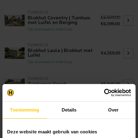
TUINDECO
€6.509,00
Blokhut Coventry | Tuinhuis
met Luifel en Berging
€6.399,00
Op voorraad in webshop
TUINDECO
Blokhut Laula | Blokhut met
€4.359,00
Luifel
Op voorraad in webshop
TUINDECO
Tuinkamer Yorick
€5.049,00
Op voorraad in webshop
TUINDECO
Toestemming
Details
Over
€5.289,00
Blokhut Ipswich | Prefab
Tuinhuis met Luifel
€5.199,00
Op voorraad in webshop
Deze website maakt gebruik van cookies