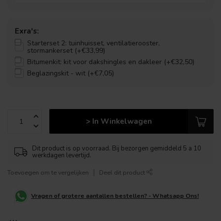
Exra's:
Starterset 2: tuinhuisset, ventilatierooster,
stormankerset (+€33,99)
Bitumenkit: kit voor dakshingles en dakleer (+€32,50)
Beglazingskit - wit (+€7,05)
> In Winkelwagen
Dit product is op voorraad. Bij bezorgen gemiddeld 5 a 10
werkdagen levertijd.
Toevoegen om te vergelijken
Deel dit product
Vragen of grotere aantallen bestellen? - Whatsapp Ons!