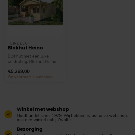
TUINDECO
Blokhut Heino
Blokhut met een luxe
uitstraling. Blokhut Heino
heeft een houtdikte van
€5.289,00
45mm en ...
Op voorraad in webshop
Winkel met webshop
Houthandel sinds 1979. Wij hebben naast onze webshop,
ook een winkel nabij Zwolle.
Bezorging