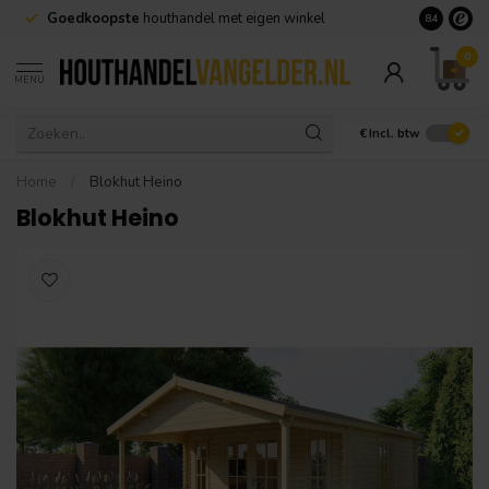
Goedkoopste
houthandel met eigen winkel
Geen minim
8.4
0
MENU
€
Incl. btw
Home
/
Blokhut Heino
Blokhut Heino