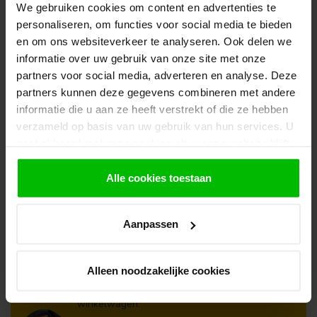
TUINDECO
We gebruiken cookies om content en advertenties te
Blokhut Sten
€1.359,00
personaliseren, om functies voor social media te bieden
Op voorraad in webshop
en om ons websiteverkeer te analyseren. Ook delen we
informatie over uw gebruik van onze site met onze
TUINDECO
partners voor social media, adverteren en analyse. Deze
Blokhut Viggo | Ruim Tuinhuis
€3.419,00
partners kunnen deze gegevens combineren met andere
Op voorraad in webshop
informatie die u aan ze heeft verstrekt of die ze hebben
verzameld op basis van uw gebruik van hun services. U
gaat akkoord met onze cookies als u onze website blijft
Klantenservice
gebruiken.
Heb je een vraag? Stel je vraag via onze chat,
Alle cookies toestaan
bekijk onze
veelgestelde vragen
of neem
contact op met de
klantenservice
. Wij helpen u
graag verder met het samenstellen van uw
Aanpassen
bestelling.
Afhalen en zeker weten dan uw
Alleen noodzakelijke cookies
producten aanwezig zijn?:
1.
Voeg alle gewenste producten toe in de
winkelwagen.